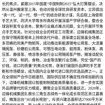
长的焦点，紧跟2015年国度“中国制制2025”弘大打算摆设，决
然从温州搬家至上海，自动对接全球优良研发资本，立异提出
“卖一代、试一代、想一代”的结合研发计谋，先后取上海使用
手艺大学、同济大学等多所高校开展深度产学研合做，整合全
球容积泵专业资本，聚焦行业痛点难点问题，全力开展环节焦
点手艺攻关。针对分歧业业的特定工况需求，边锋机械集团正
在保守隔阂泵根本上持续迭代升级，逐渐建立起笼盖全场景、
多范畴的完美产物矩阵，成功推出新能源锂电公用泵、大流量
隔阂泵、砂磨机公用泵、可憋压电动泵、船用泵、粉体泵、高
压泵、静音泵、喷涂等多款行业公用隔阂泵产物，精准适配化
工、环保、制药、食物、冶金等浩繁行业范畴，凭仗“国产的
价钱、进口的质量”的焦点劣势，逐渐打破国外品牌的手艺垄
断和市场壁垒，成为国内企业替代进口泵的优选品牌之一。正
在全球财产合作日趋激烈、国际供应链不确定性持续加剧的当
下，边锋机械集团以智能制制赋能高质量成长，进一步夯实国
外品牌替代的实力根底，鞭策企业实现高质量跃迁。2020年，
边锋机械集团扎根长三角生态绿色一体化成长现范区浙江嘉善
后，精准出台“365成长规划”，斥资兴建总面积达27000平方米