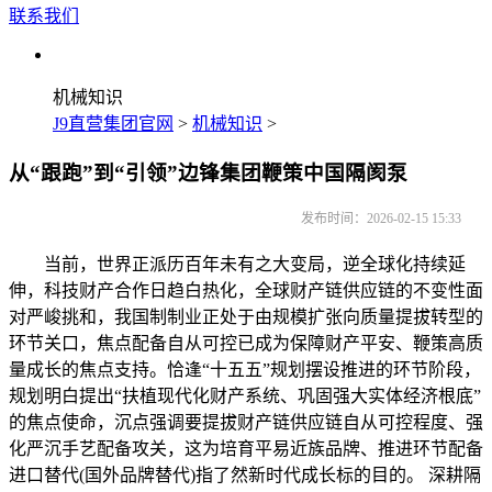
联系我们
机械知识
J9直营集团官网
>
机械知识
>
从“跟跑”到“引领”边锋集团鞭策中国隔阂泵
发布时间：2026-02-15 15:33
当前，世界正派历百年未有之大变局，逆全球化持续延
伸，科技财产合作日趋白热化，全球财产链供应链的不变性面
对严峻挑和，我国制制业正处于由规模扩张向质量提拔转型的
环节关口，焦点配备自从可控已成为保障财产平安、鞭策高质
量成长的焦点支持。恰逢“十五五”规划摆设推进的环节阶段，
规划明白提出“扶植现代化财产系统、巩固强大实体经济根底”
的焦点使命，沉点强调要提拔财产链供应链自从可控程度、强
化严沉手艺配备攻关，这为培育平易近族品牌、推进环节配备
进口替代(国外品牌替代)指了然新时代成长标的目的。 深耕隔