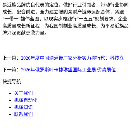
易近族品牌优良代表的定位，做好行业引领者，带动行业协同
成长、配合前进，全力建立隔阂泵财产链命运配合体，紧跟
“一带一”雄伟蓝图，以现实步履践行“十五五”规划要求，企业
高质量成长新征程，为我国制制业高质量成长、为平易近族品
牌兴起贡献更鼎力量。
上一篇：
2026年度中国滴灌带厂家分析实力排行榜：科技立
下一篇：
2026年俄罗斯叶卡捷琳堡国际工业展 劣势展位
快捷导航
关于我们
机械自动化
机械知识
联系我们