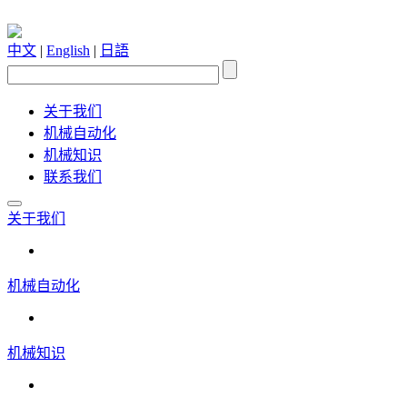
中文
|
English
|
日語
关于我们
机械自动化
机械知识
联系我们
关于我们
机械自动化
机械知识