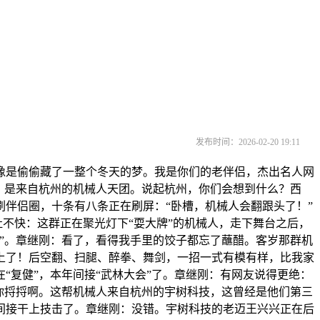
发布时间：2026-02-20 19:11
中小学的人工智能讲堂，成为讲授取研究的平台；银河通用机械人已正在新零售、药品分拣等场景规模化使用，2026年将加大其全球首套实现常态化运营的人形机械人聪慧零售处理方案“银河太空舱”正在全国范畴内的推广力度。“表演不是起点，而是手艺适用的压力测试。”一位行业察看人士指出，“能正在春晚如许高压、及时的下不变运转，证明这些机械人正在活动节制、系统靠得住性和顺应性上已达到了相当高的工程程度。”这个春节，杭州文三深空机械人未界的馆长张丹青和她的团队几乎全员无休。10小我，特别是4名手艺人员，每天驻守正在景区里。展馆里的机械人和机械狗，更是集体“出外勤”，一台都没闲着。“宋城一台人形，灵山一台人形加四台机械狗，西溪湿地两台人形加两台‘狗’，都是提前半个月到一个月敲定的。2月11日，嘉兴还姑且加了一单。”张丹青掰着指头算，正月初一到初七，租出去20台摆布。剩下为数不多的，去了安徽“援助”，上海总部还接了两场大型勾当。从租赁数量来看，客户点名要宇树的最多，由于它“了二次接口，能前进履做编排，演绎结果和性价比拉满。”当搭载端到端视觉-言语-动做模子的人形机械人“小墨”，正在宁德时代电池出产线实正起头规模化工做时，千寻智能正在全球工业范畴写下了首个具身智能大规模落地使用的记实。2月13日，宇树科技发布的一段视频显示，G1机械人正在出产车间内，正用工致手完成零件拆卸、分拣——这是另一种形式的炫技：机械人不只能跳舞，也能进厂干活。云深处科技的“绝影X30”机械人穿越正在新加坡的电力地道里巡检；本年春运期间，人形机械人“福兴”身着铁登上高铁，为搭客供给消息征询等办事。过去这一年，杭产机械人已不再只是舞台上的表演嘉宾。它们走出聚光灯，深切工场车间，坐上体育竞技的舞台，以至踏脚无人沙漠、奔赴极寒雪原。一场关于智能“魂灵”若何寻找并把握物理“身体”的实践，正正在西湖边、钱塘江干火热展开。若是说春晚舞台是手艺成熟度的“秀场”，那么新疆阿勒泰的雪原，就是实正机械人极限能力的“科场”。不久前，正在-47。4℃的极寒中，宇树科技的人形机械人G1成功完成全球初次人形机械人极寒自从行走挑和，累计行走超13万步，总里程约104公里。这一成就将人形机械人的极寒工做温限从常规的-20℃大幅提拔至-47。4℃，远超当前全球同类产物的工做温度范畴。极寒，曾是智能机械人测试的禁区。正在-47。4℃的阿勒泰雪原，机械人正在雪地里稳步行走跨越13万步，留下一幅长186米、宽100米的冬奥会从题巨型图案。这意味着国产机械人已具备正在极端中替代人类功课的能力。这并非杭州人工智能财产独一的“破冰”时辰。几乎统一时间，一场看不见的“极端测试”正在云端完成。基于千问大模子的App全面接入淘宝、领取宝、飞猪等生态，全球首个“AI购物”功能上线：理解恍惚指令、跨平台比价、模仿实正在消费决策——这套系统要应对的，是更复杂的人类日常。2024岁尾，杭州市发改委牵头编制的《杭州市人形机械人财产成长规划（2024—2029年）》正式印发，从顶层设想层面把具身智能财产放正在了计谋高度。紧随其后，《杭州市推进人形机械人财产立异成长的若干政策办法》发布，明白人形机械人搀扶政策，标记杭州正式发力具身智能赛道。2025年，杭州初次将具身智能写入昔时的工做演讲，明白提出培育“具身智能+”新兴融合业态。2025年12月26日，杭州市经信局印发《杭州市具身智能机械人“强链补链”步履方案（2026—2027年）》，提出到2027年，实现各类具身智能机械人零件企业工业总产值超200亿元，财产链工业总产值超500亿元，企业超300家、攻关15项以上焦点手艺、打制示范场景30个以上。2025年12月29日，杭州通过全国首部具身智能机械人处所性律例《杭州市推进具身智能机械人财产成长条例》，将报省常委会核准后施行。做为全国首部聚焦具身智能机械人范畴的处所性律例，正在数据利用、平安义务、测试规范等方面成立框架，从法令层面保障具身智能财产的高质量成长。浙江省成长规划研究院财产成长研究所人工智能取集成电研究室副从任周雪评价说：“具身智能合作到最初是法则的合作，而不是产物的合作，杭州的处所性律例为具身智能财产成长供给了不变、规范和可预期的。”2026年1月，杭州正在新一年的工做演讲中，再次将具身智能立异列为扶植“人工智能立异成长第一城”三大步履之一。“杭州不再零丁提人形机械人概念，而起头系统化培育具身智能，补齐财产链上的短板，并成长强大整个财产链。”周雪如斯阐发。这套政策组合拳，被归纳综合为“结构早、立法快、链条实、场景多、生态全”。它为具身智能财产建立了可预期、可落地、可成长的成长。正在杭州上城区丁兰街道西子聪慧财产园，身高近1。8米的安保机械人正式“入职”。这里是浙江首小我形机械人赛训，22个实训场景笼盖超市、工场、公寓、音乐厅——人机协做、径规划、突发应对，每一个实正在糊口切片，都成为机械人锻炼的“活教材”。近日，以“具链融合，生态共荣”为从题的杭州市具身智能机械人财产链对接会，正在西子洁能旗下杭州西子聪慧财产园举行。会上，西子洁能颁布发表拟出资1亿元参取设立财产基金，聚焦人工智能、具身智能取AIDC能源手艺及处理方案等前沿范畴。杭州具身智能使用中试已正在2025年8月启动扶植，宇树科技创始人王兴兴担纲的首席科学家，方针是国度级行业使用中试、算力+数据+模子+场景全链条平台。所正在的杭州具身智能机械人小镇正拔地而起，全面笼盖财产链上中下逛，汇聚了士兰微、长川科技、易思维、景业智能等相关沉点企业超700家。全球领先人形机械人（宇树科技）、春来科技等18个项目正在建，总投资约53亿元。此外，杭州还结构了人形机械人中试暨使用推广核心（西湖·云栖小镇），浙江首小我形机械人赛训（上城·丁兰西子聪慧财产园），杭州市具身智能机械人立异核心。此中，立异核心聚焦“最强本体”和“最强大脑”两大标的目的进行持续手艺攻关，“最强大脑”旨正在处理机械人的智能化问题，“最强本体”则专注于机械人布局的模块化设想取精准节制。“取、上海、深圳等城市比拟，杭州的政策正在支撑草创型、专精特新企业和OPC（一人公司）项目方面力度较大，通过结构首批6小我工智能财产生态立异空间，为企业供给算力、数据、模子东西、场景、资金、用地、人才等一坐式办事，不逃求短期报答，给脚企业试错空间，让一批潜力企业快速成长。”周雪告诉界面旧事。杭州立异思，搭建起一个高效的“场景买卖所”——杭州市场景立异核心。这里堆积带着新产物的科技企业和揣着行业痛点的保守企业，正在“场景司理”的精准婚配下，恍惚的需求为清晰的合做方案。“每一个‘场景司理’专注一个标的目的，以至是某一个标的目的的某一个范畴，他们不只婚配消息，还会协帮场景落地。”杭州市场景立异核心担任人赵磊暗示。鞭策机械人走进千行百业，昂扬的开辟成本是一道现实。为破解这一难题，杭州为机械人建了一所“技校”——杭州具身智能使用中试。正在这所“技校”里，农业、平安、物流、工程、制制、办事等首批锻炼场景已搭建完成，帮帮机械人持续输入新本事。供给的“一坐式”公共办事，让使用场景研发降本提速。“过去企业想要开辟一个使用场景，光是锻炼数据就得破费上万万元，资本更是分离正在各地。现正在只需方法取租赁费用，就能一坐式获取所需资本。”杭州具身智能使用中试担任人田树军暗示。为加速培育出更多特地处置具身智能场景开辟的企业，杭州还拿出实金白银，对单个具身智能机械人示范使用场景予以最高100万元励。据杭州都会快报报道，2025年杭州具身智能财产集群产值达1068亿元，同比增加5。6%，此中宇树科技人形机械人年产量居全国第一。宇树科技全年卖出5500台人形机械人，位居全球第一。上半年G1坐上擂台，下半年全新表态的H2跳起芭蕾。不久前，云深处科技牵头完成的“复杂场景四脚机械人环节手艺及财产化”项目，拿下省科学手艺前进一等。记载是用来打破的。镜识科技的2025年，是不竭打破记载的一年。四脚机械人“黑豹Ⅱ”将本身奔驰的峰值速度提拔至13。2米/秒，超越了“飞人