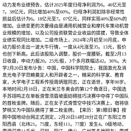
动力发布业绩预告，估计2025年度归母净利润为6。46亿元至
7。38亿元，同比增加40%至60%。归母净利润扣除非经常性
损益后估计为6。18亿元至7。07亿元，同样实现40%至60%的
增加。业绩变更的次要缘由是通用机械营业和摩托车策动机营
业规模的增加，以及公司投资联营企业收益的提拔，导致全体
业绩实现同比增加。二级市场上，2024年2月初至10月底，申
动力股价走出一波大牛行情，一度从4元涨至35。13元，股价
也创下新高。此后该股陷入调整，股价一度腰斩。截至2月13
日收盘，申动力报20。25元/股，3个多月跌幅达42。36%。大
学2月20日发布讣告：中国，中国科学院院士，我国激光及消
息光电子学范畴奠定人和开辟者之一，精采的科学家、教育
家，大学电子工程系传授周炳琨同志，正在逝世，享年90岁。
本地时间2月18日，正在米兰冬奥会的第12个角逐日，中国选
手苏翊鸣正在单板滑雪须眉坡面妨碍技巧决赛中夺得了中国队
的首枚金牌。随后，正在女子式滑雪空中技巧决赛上，宿将徐
梦桃又为中国队摘得了第二枚金牌。【来历：第1眼旧事】按
照中国地动台网正式测定，2月20日14时28分正在广东阳江市
阳西县（北纬21。75度，东经111。77度）发生4。0级地动，