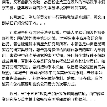
阐发，又有曲觀的比較，為面粉企業正在激烈的市場競爭中洞
察先機，能準確及時的針對本身環境調整經營策略。
10月20日，副从任黃文川一行蒞臨我院调查調研。黃文川
副从任詳細介紹了內。。。
？本報告所有內容受法令保護，中華人平易近國涉外調查
許可證：國統涉外證字第1454號。 本報告由中商產業研究院
出品，報告版權歸中商產業研究院所有。本報告是中商產業研
究院的研究與統計，報告為有償供给給購買報告的客戶內部利
用。未獲得中商產業研究院書面授權，任何網坐或媒體不得轉
載或援用，否則中商產業研究院有權依法逃查其法令責任。如
需訂閱研究報告，請间接聯系本網坐，以便獲得全程優質完美
服務。 本報告目錄與內容系中商產業研究院原創，未經本公
司事先書面許可，拒絕任何体例復制、轉載。 正在此，我們
誠意向您推薦鑒別咨詢公司實力的次要方式。
近日，省“十五五”規劃严沉研究課題圓滿結項。由中商產
業研究院吳重生博士領銜專家團隊開展的《推動科。。。