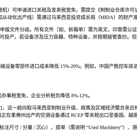
）可申请进口关税及发卖税宽免，需提交《制制业仓库许可证
从动化出产线）需通过马来西亚投资成长局（MIDA）的财产
报文件分歧。所有文件（如、拆箱单）需为英文，印章需公证，翻
方可投产。若设备涉及压力容器、特种设备，并按期接管查抄。
设备零部件进口成本降低 15%-20%。例如，中国产数控车床进口
加办事税宽免，企业分析税负降低 8%-12%。
这一趋向取马来西亚制制业升级、政策及区域经济整合亲近相关
器正在柔佛州出产的空调设备通过 RCEP 零关税出口至泰国、越南
分量 / 沉心）、提单（需说明 “Used Machinery”）、原产