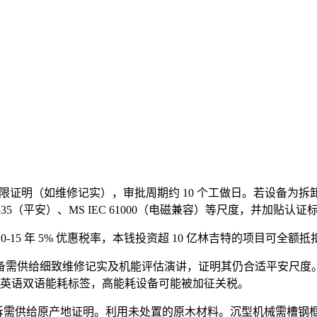
（如维修记实），审批周期约 10 个工做日。若设备为拆卸件，需
0335（平安）、MS IEC 61000（电磁兼容）等尺度，并加贴认证
15 年 5% 优惠税率，本钱投资超 10 亿林吉特的项目可全额
备需供给细致维修记实及机能评估演讲，证明其仍合适平安尺度。
 / 英语双语能耗标签，高能耗设备可能被加征关税。
木包拆需供给原产地证明。利用未处置的原木材料。沉型机械需槽钢框