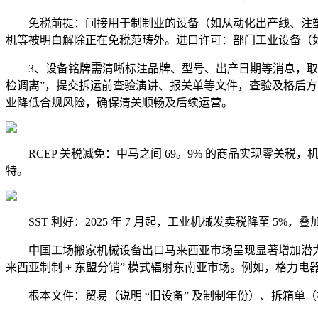
免税前提：间接用于制制业的设备（如从动化出产线、注塑机
机等被明白解除正在免税范畴外。进口许可：部门工业设备（如
3、设备铭牌需清晰标注品牌、型号、出产日期等消息，取申
检调离”，提交拆运前查验演讲、报关单等文件，查验及格后
业降低合规风险，确保清关顺畅及后续运营。
RCEP 关税减免：中马之间 69。9% 的商品实现零关税，机械
特。
SST 利好：2025 年 7 月起，工业机械发卖税降至 5%，叠
中国工场搬家机械设备出口马来西亚市场呈现显著增加潜力，
来西亚制制 + 东盟分销” 模式辐射东南亚市场。例如，格力电
根本文件：贸易（说明 “旧设备” 及制制年份）、拆箱单（标注尺寸 / 