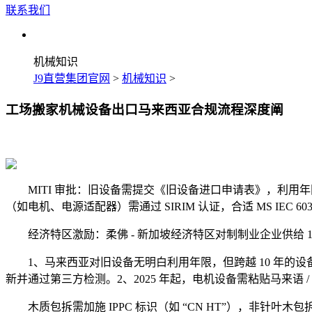
联系我们
机械知识
J9直营集团官网
>
机械知识
>
工场搬家机械设备出口马来西亚合规流程深度阐
MITI 审批：旧设备需提交《旧设备进口申请表》，利用年限证明
（如电机、电源适配器）需通过 SIRIM 认证，合适 MS IEC 6
经济特区激励：柔佛 - 新加坡经济特区对制制业企业供给 10-
1、马来西亚对旧设备无明白利用年限，但跨越 10 年的设
新并通过第三方检测。2、2025 年起，电机设备需粘贴马来语
木质包拆需加施 IPPC 标识（如 “CN HT”），非针叶