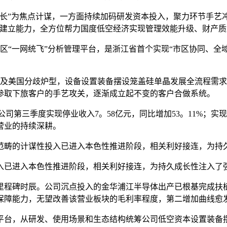
”为焦点计谋，一方面持续加码研发资本投入，聚力环节手艺
态建立能力，全方位帮力国度低空经济实现管理效能升级、财产
“一网统飞”分析管理平台，是浙江省首个实现“市区协同、全域
及美国分歧炉型，设备设置装备摆设笼盖硅单晶发展全流程需求。
参取下旅客户的手艺攻关，逐渐成立起不变的客户合做系统。
，公司第三季度实现停业收入7。58亿元，同比增加53。11%；实现
营业的持续深耕。
畴的计谋性投入已进入本色性推进阶段，相关利好接连，为持
已进入本色性推进阶段，相关利好接连，为持久成长性注入了
程碑时辰。公司沉点投入的金华浦江半导体出产已根基完成扶植
保障能力，无望改善该营业板块的毛利率程度，第二增加曲线愈
台，从研发、使用场景和生态结构统筹公司低空资本设置装备摆