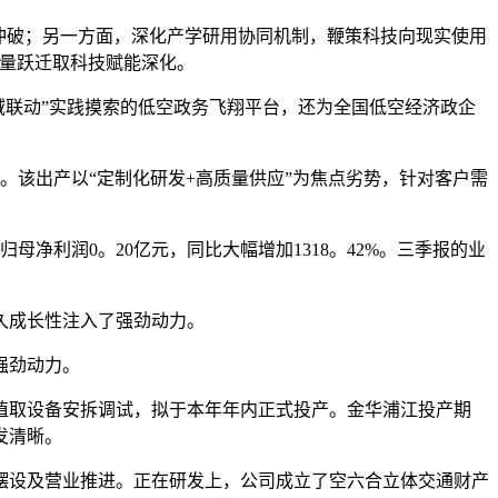
冲破；另一方面，深化产学研用协同机制，鞭策科技向现实使用
质量跃迁取科技赋能深化。
联动”实践摸索的低空政务飞翔平台，还为全国低空经济政企
该出产以“定制化研发+高质量供应”为焦点劣势，针对客户需
归母净利润0。20亿元，同比大幅增加1318。42%。三季报的业
久成长性注入了强劲动力。
强劲动力。
取设备安拆调试，拟于本年年内正式投产。金华浦江投产期
发清晰。
设及营业推进。正在研发上，公司成立了空六合立体交通财产