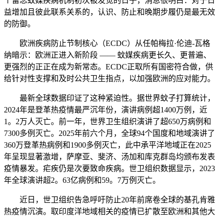
个留念蚊媒疾病机制初次被发觉的日子，消息很明白：对于日
益增加且彼此联系关系的，认识、防止和晚期步履仍是最无效
的防御。
欧洲疾病防止节制核心（ECDC）从任帕梅拉·伦迪-瓦格
纳暗示：欧洲正进入新阶段 —— 蚊媒疾病更长久、更普遍、
更强烈的正正在成为新常态。ECDC正取所有国密符合做，供
给针对性支撑和及时公共卫生指点，以加强欧洲的应对能力。
最新全球数据印证了这种紧迫性。据世界蚊子打算统计，
2024年是登革热疫情最严沉年份，演讲病例超1400万例，近
1。2万人灭亡。前一年，世界卫生组织演讲了超650万病例和
7300多例灭亡。2025年前六个月，全球94个国度和地域演讲了
360万登革热病例和1900多例灭亡，此中承平洋地域正在2025
年呈现显著激增，萨摩亚、斐济、汤加和库克群岛均颁布发表
疫情暴发。疟疾仍是次要致命疾病。世卫组织数据显示，2023
年全球演讲超2。63亿病例和59。7万例灭亡。
近日，世卫组织告急呼吁防止20年前席卷全球的基孔肯雅
热疫情沉演。取印度洋地域相关的疫情已扩散至欧洲和其他大