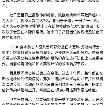
官员所说的天气变化耽误季候、鞭策疾病向新地区扩散相契
合。
蚊子是世界上最致命的动物。蚊媒疾病每年导致跨越100
万人灭亡，传染人数高达7亿，相当于全球近十分之一生齿。
英国大夫罗纳德·罗斯爵士正在雌性按蚊胃部发觉疟原虫，初
次蚊子会正在人际间疟疾。这个日子凸显出该的规模及防止工
做的紧迫性。
ECDC食水前言人畜共患病部分担任人塞琳·戈斯纳博士
指出：跟着蚊媒疾病形势演变，更多欧洲人面对风险。这意味
着通过协调公共卫生步履和小我防护办法进行防止比以往更主
要。当前亟需加强和扩大高效环保的蚊虫防控干涉。
西尼罗河病毒模式也正在变化。过去十年间，每年都正在
新区域检测到传染病例，弗罗西诺内省及罗马尼亚萨拉日县初
次演讲传染。欧洲西尼罗河病毒病例数创三年来新高，ECDC
估计传染将继续上升，可能正在8月或9月达到季候性峰值。
卫生官员暗示，又要确保小我采纳简单办法削减。正在这