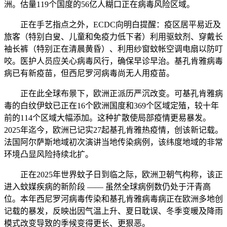
洲。估量119个国度的56亿人糊口正在病毒风险区域。
正在手艺指点之外，ECDC向明白提醒：疫区居平易近及
旅客（特别白叟、儿童和免疫力低下者）利用驱蚊剂、穿戴长
袖长裤（特别正在清晨黄昏）、利用纱窗蚊帐空调电扇以防叮
咬。医护人员应关心病毒风行，确保早诊早治。基孔肯雅病毒
病已有新疫苗，但西尼罗河病毒尚无人用疫苗。
正在此全球布景下，欧洲正派历严沉改变。可基孔肯雅病
毒的白纹伊蚊已正在16个欧洲国度和369个区域定殖，较十年
前的114个区域大幅添加。这种扩散使局部疫情更易暴发。
2025年迄今，欧洲已记实27起基孔肯雅热疫情，创该新记载。
法国阿尔萨斯地域初次演讲当地传染病例，该纬度地域的非常
环境凸显风险持续北扩。
正在2025年世界蚊子日到临之际，欧洲卫朝气构称，该正
进入蚊媒疾病的新阶段 —— 虽然全球病例数仍处于汗青高
位。本年西尼罗河病毒传染和基孔肯雅病毒病正在欧洲多地创
记载的暴发，反映出因气温上升、夏日耽误、冬季变暖及降雨
模式改变导致的季候变得更长、更狠恶。