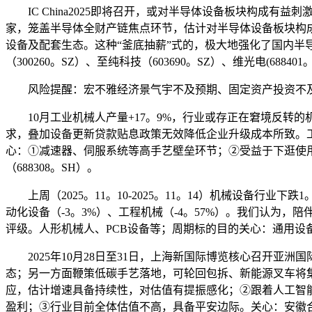
IC China2025即将召开，或对半导体设备板块构成有益刺
家，笼盖半导体全财产链焦点环节，估计对半导体设备板块构成
设备及配套生态。这种“釜底抽薪”式的，极大地强化了国内
（300260。SZ）、至纯科技（603690。SZ）、维光电(688401。
风险提醒：宏不雅经济景气宇不及预期、固定资产投资不及
10月工业机械人产量+17。9%，行业或存正在窘境反转的机遇
求，叠加设备更新贷款贴息政策无效降低企业升级成本所致。
心：①减速器、伺服系统等高手艺壁垒环节；②受益于下逛使用场景多
（688308。SH）。
上周（2025。11。10-2025。11。14）机械设备行业下跌
动化设备（-3。3%）、工程机械（-4。57%）。我们认为
评级。人形机械人、PCB设备等；周期标的目的关心：通用设
2025年10月28日至31日，上海新国际博览核心召开亚洲
态；另一方面鞭策低碳手艺落地，可轮回包拆、新能源叉车将集
应，估计增速具备持续性，对估值有提振感化；②跟着人工智
盈利；③行业目前全体估值不高，具备平安边际。关心：安徽合力（600