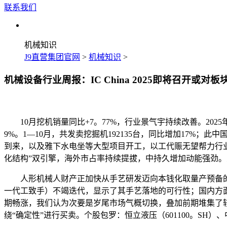
联系我们
机械知识
J9直营集团官网
>
机械知识
>
机械设备行业周报：IC China 2025即将召开或对板
10月挖机销量同比+7。77%，行业景气宇持续改善。2025年1
9%。1—10月，共发卖挖掘机192135台，同比增加17%；此
到来，以及雅下水电坐等大型项目开工，以工代赈无望帮力行业
化结构”双引擎，海外市占率持续提拔，中持久增加动能强劲。关心：徐
人形机械人财产正加快从手艺研发迈向本钱化取量产预备的环节阶
一代工致手）不竭迭代，显示了其手艺落地的可行性；国内方面
期畅涨，我们认为次要是岁尾市场气概切换，叠加前期堆集了较
绕“确定性”进行买卖。个股包罗：恒立液压（601100。SH）、中