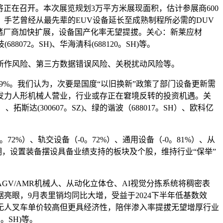
会即将正在召开。本次展览规划3万平方米展现面积，估计参展商600
手艺曾经从最先辈的EUV设备延长至成熟制程所必需的DUV
储厂商加快扩展，设备国产化率无望提拔。关心：新莱应材
(688072。SH)、华海清科(688120。SH)等。
作风险、第三方数据错误风险、关税扰动风险等。
7。9%。我们认为，次要是国度“以旧换新”政策了部门设备更新需
发力人形机械人营业，行业或存正在窘境反转的投资机遇。关
(300607。SZ)、绿的谐波（688017。SH）、欧科亿
。72%）、轨交设备（-0。72%）、通用设备（-0。81%）、从
期，设置装备摆设具备业绩支持的板块及个股，维持行业“保举”
GV/AMR机械人、从动化立体仓、AI视觉分拣系统将稠密表
眼，9月表里销均同比大增，受益于2024下半年低基数效
无人叉车单价较高但更具经济性，陪伴渗入率提拔无望增厚行业
。SH)等。