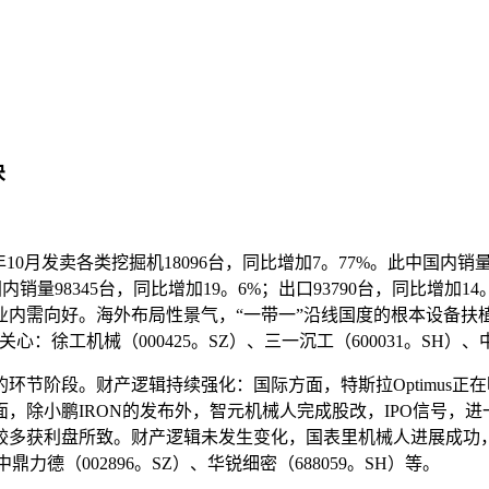
块
0月发卖各类挖掘机18096台，同比增加7。77%。此中国内销量8
中国内销量98345台，同比增加19。6%；出口93790台，同比
内需向好。海外布局性景气，“一带一”沿线国度的根本设备扶
工机械（000425。SZ）、三一沉工（600031。SH）、中联
段。财产逻辑持续强化：国际方面，特斯拉Optimus正在明
，除小鹏IRON的发布外，智元机械人完成股改，IPO信号，
多获利盘所致。财产逻辑未发生变化，国表里机械人进展成功，
鼎力德（002896。SZ）、华锐细密（688059。SH）等。