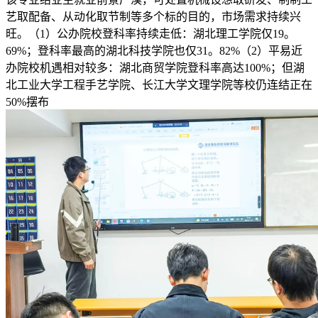
艺取配备、从动化取节制等多个标的目的，市场需求持续兴
旺。（1）公办院校登科率持续走低：湖北理工学院仅19。
69%；登科率最高的湖北科技学院也仅31。82%（2）平易近
办院校机遇相对较多：湖北商贸学院登科率高达100%；但湖
北工业大学工程手艺学院、长江大学文理学院等校仍连结正在
50%摆布