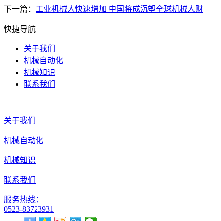
下一篇：
工业机械人快速增加 中国将成沉塑全球机械人财
快捷导航
关于我们
机械自动化
机械知识
联系我们
关于我们
机械自动化
机械知识
联系我们
服务热线：
0523-83723931