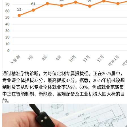
通过精准学情诊断，为每位定制专属提拔径。正在2025届中，
专业课全体提拔33分，最高提拔37分。据悉，2025年机械设想
制制及其从动化专业全体就业率达97。60%，焦点就业范畴集
中正在智能制制、新能源、高端配备及工业机械人四大标的目
的。