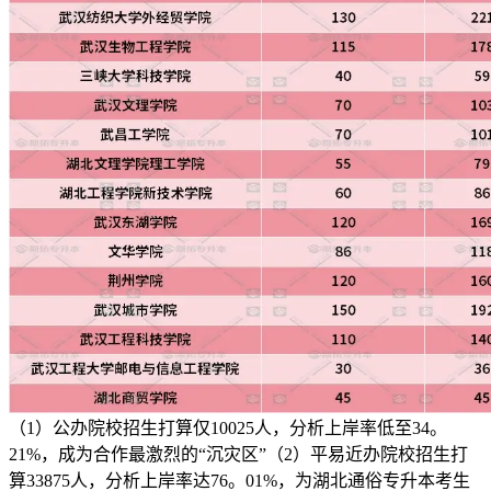
（1）公办院校招生打算仅10025人，分析上岸率低至34。
21%，成为合作最激烈的“沉灾区”（2）平易近办院校招生打
算33875人，分析上岸率达76。01%，为湖北通俗专升本考生