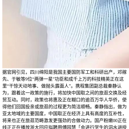
据官网引见，四川绵阳是我国主要国防军工和科研出产，邓稼
先、于敏等9位“两弹一星”功臣和成千上万的科技精英正在这
里“干惊天动地事、做抛头露面人”。携程集团副总裁秦静认
为，跟着这一政策的施行，将加快中国取之间的旅逛交换及经
贸互动。同时，政策也将惠及正在糊口的逾百万华人华侨，使
得他们回国投亲或旅逛的过程更为简洁顺畅。秦静指出，做为
亚太地域的主要国度，中国取正在经济上具有高度的互补性，
将来也正在旅逛范畴激发更强劲的合做动力。国产粉嫩00正在
线正正在播放浙大回应拟聘用傅园慧「会进行学生的泅水讲授