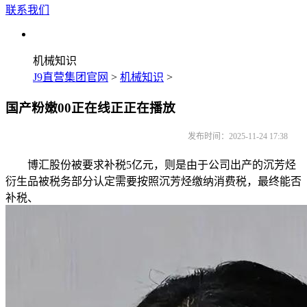
联系我们
机械知识
J9直营集团官网
>
机械知识
>
国产粉嫩00正在线正正在播放
发布时间：2025-11-24 17:38
博汇股份被要求补税5亿元，则是由于公司出产的沉芳烃
衍生品被税务部分认定需要按照沉芳烃缴纳消费税，最终能否
补税、