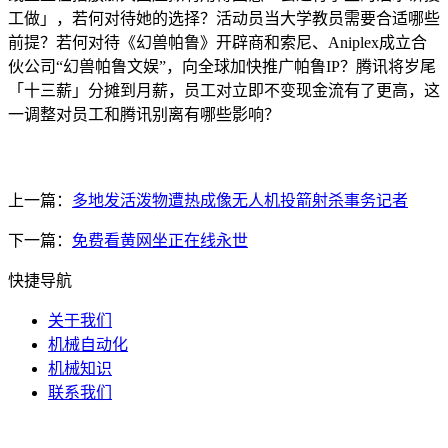
工做」，若何对待她的选择？活动员当大学教员需要合适哪些
前提？若何对待《幻兽帕鲁》开辟商和索尼、Aniplex成立合
伙公司“幻兽帕鲁文娱”，向全球加快推广帕鲁IP？腾讯将岁尾
「十三薪」分摊到月薪，员工对立即不变现金流有了更高，这
一调整对员工和腾讯别离有哪些影响？
上一篇：
多地发活泼物遭热成像无人机投箭射杀事务记者
下一篇：
免费看黄网坐正在线永世
快捷导航
关于我们
机械自动化
机械知识
联系我们