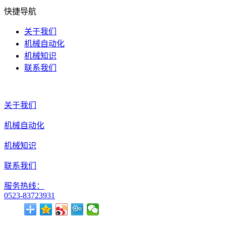
快捷导航
关于我们
机械自动化
机械知识
联系我们
关于我们
机械自动化
机械知识
联系我们
服务热线：
0523-83723931