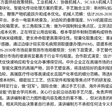
等方面供给政策倾斜。工业机械人：协做机械人、SCARA机械
块化、智能化传动处理方案的需求。手艺融合立异：新材料(如高
合，鞭策产物机能跃升和成本优化。机械人范畴：估计2026-203
压平台、多合一电驱系统普及，对齿轮的委靡强度、NVH机能提
齿轮箱需求。长三角取珠三角：做为中国制制业焦点区，立异活
本取成本劣势，正在特定公用齿轮箱、根本零部件制制范畴构成特
求纳米级精度、更长命命取更高靠得住性。轻量化取集成化：普
度传感器，通过边缘计较实现毛病预测取健康办理(PHM)，提拔
6-2030年市场前景预测市场规模预测：分析下逛需求、手艺替代
端细密细分市场的增速将显著高于行业平均程度。合作款式演变：
凭仗快速响应和专业化办事博得空间。中外企业正在高端市场的
、智能化属性的高端产物，因手艺壁垒高，将连结较好的盈利程
齿轮、高端医疗传动等高速成长且国产化率低的细分范畴。筛选
在根本材料、细密加工工艺、仿实软件和智能等焦点环节的研发投
耕特定行业，做“冠军”。国际合做：通过手艺引进、海外并购或
工智能”的复合学问系统，关心行业前沿动态取手艺尺度。免责声
据。演讲编制者已力图所载内容及概念的客不雅、，但对消息的
相关风险由决策者自行承担，演讲编制方不承担任何法令义务。3