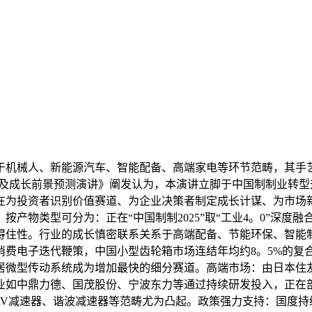
机械人、新能源汽车、智能配备、高端家电等环节范畴，其手艺
阐发及成长前景预测演讲》阐发认为，本演讲立脚于中国制制业转型升
在为投资者识别价值赛道、为企业决策者制定成长计谋、为市场
产物类型可分为：正在“中国制制2025”取“工业4。0”深度
得住性。行业的成长慎密联系关系于高端配备、节能环保、智能
电子迭代鞭策，中国小型齿轮箱市场连结年均约8。5%的复合增
居微型传动系统成为增加最快的细分赛道。高端市场：由日本住友
业如中鼎力德、国茂股份、宁波东力等通过持续研发投入，正在
RV减速器、谐波减速器等范畴尤为凸起。政策强力支持：国度持