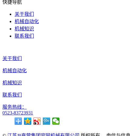
快捷导航
关于我们
机械自动化
机械知识
联系我们
关于我们
机械自动化
机械知识
联系我们
服务热线：
0523-83723931
©
江苏J9直营集团官网机械有限公司
版权所有. 电信与信息