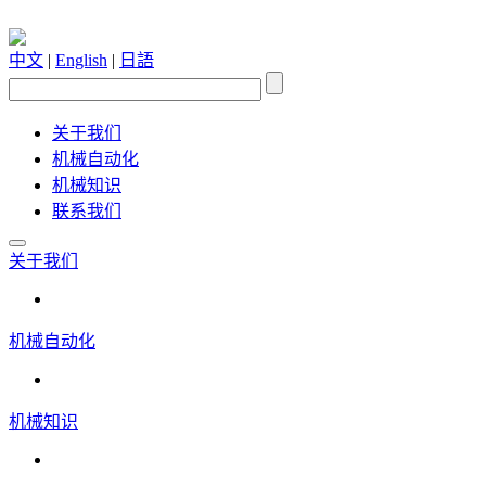
中文
|
English
|
日語
关于我们
机械自动化
机械知识
联系我们
关于我们
机械自动化
机械知识