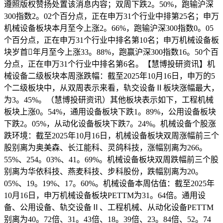
遵照版权赞扬处置该消息内容；双周下跌2。50%，跑输沪深
300指数2。02个百分点，正在申万31个行业中排第25名；申万
机械设备板块本月至今上涨2。66%，跑输沪深300指数0。05
个百分点，正在申万31个行业中排名第10名；申万机械设备板
块岁首年月至今上涨33。88%，跑赢沪深300指数16。50个百
分点，正在申万31个行业中排名第6名。【慧博投研资讯】机
械设备二级板块本周涨跌幅：截至2025年10月16日，申万的5
个二级板块中，从双周表示来看，轨交设备Ⅱ板块涨幅最大，
为3。45%。（慧博投研资讯）其他板块表示如下，工程机械
板块上涨0。54%，通用设备板块下跌1。89%，公用设备板块
下跌2。05%，从动化设备板块下跌7。24%。机械设备个股涨
跌环境：截至2025年10月16日，机械设备板块双周涨幅前三个
股别离为奥美森、长江能科、灵鸽科技，涨幅别离为266。
55%、254。03%、41。69%。机械设备板块双周跌幅前三个股
别离为华依科技、燕麦科技、步科股份，跌幅别离为20。
05%、19。19%、17。60%。机械设备本周估值：截至2025年
10月16日，申万机械设备板块PETTM为31。64倍。通用设
备、公用设备、轨交设备Ⅱ、工程机械、从动化设备PETTM
别离为40。72倍、31。43倍、18。39倍、23。84倍、52。74