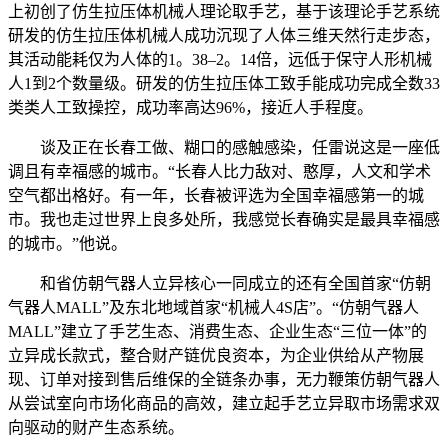
上初创了仿生拉压体机械人理论取手艺，基于该理论手艺系统
研发的仿生拉压体机械人成功沉现了人体三维天然行走步态，
其活动能耗仅为人体的1。38–2。14倍，远低于保守人形机械
人1到2个数量级。研发的仿生拉压体工致手能成功完成全数33
类类人工致操控，成功率高达96%，接近人手程度。
谈及正在长春工做、糊口的感触感染，任雷说这是一座低
调且有幸福感的城市。“长春人比力敌对、憨厚，人文和学术
空气都出格好。有一年，长春被评选为全国幸福感第一的城
市。我也走过世界上良多处所，我感觉长春确实是最具幸福感
的城市。”他说。
和省仿朝气器人立异核心一同成立的还有全国首家“仿朝
气器人MALL”及东北地域首家“机械人4S店”。“仿朝气器人
MALL”建立了手艺生态、消费生态、企业生态“三位一体”的
立异成长款式，整合财产链优良资本，为企业供给从产物展
现、订单对接到售后维保的全链条办事，无力鞭策仿朝气器人
从尝试室向市场化商品的高效，建立起手艺立异取市场需求双
向驱动的财产生态系统。