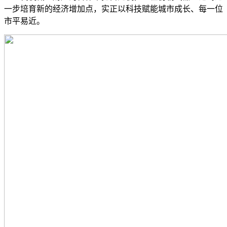
一步培育新的经济增加点，实正以科技赋能城市成长、每一位
市平易近。