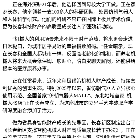
正在海外深耕21年后，他选择回到母校大学工做。正在家
乡长春，他率领着一支100多人的科研团队，处置仿朝气器人
和人体科学研究。他们的科研不只正在国际上极具学术价值，
更为长春科技财产的高质量成长注入了强劲新动能。
“机械人的利用场景未来不限于财产范畴，将来更会走进
日常糊口，为城市居平易近的幸福指数加码。”任雷暗示，现
在长春和全国大都城市一样，反面临老龄化的挑和，而养老机
械人将来大概会像保姆、般贴心，陪白叟聊天解闷，还能供给
根本的医疗康养办事。
正在任雷看来，近年来积极鞭策机械人财产成长，持续营
制优秀的创重生态。特别2025年以来，省仿朝气器人立异核心
使用示范、全国首家“仿朝气器人MALL”、东北地域首家“机
械人4S店”正在长春成立，为这座城市的立异手艺冲破取产学
研深度融合添加了活力。
做为省具身智能财产成长的先导区，长春新区制定出台了
《长春新区支撑智能机械人财产高质量成长若干办法》，正在
前沿手艺研发、环节手艺攻关等七个方面，定制化供给硬核政