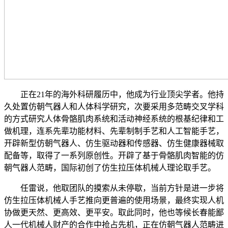
正在21年的海外科研履历中，他成为行业顶尖学者。他持
久处置仿朝气器人和人体科学研究，次要采用多范畴交叉学科
的方式研究人体骨骼肌肉系统和活动神经系统的根基纪律和工
做机理，连系先辈功能材料、先辈制制手艺和人工智能手艺，
开辟新型仿朝气器人、仿生驱动器和传感器、仿生健康器械取
配备等，取得了一系列原创性。开辟了基于骨骼肌肉智能的仿
朝气器人范畴，国际初创了仿生拉压体机械人理论取手艺。
任雷说，他取团队的摸索从未停歇，当前方针是进一步将
仿生拉压体机械人手艺推向更普遍的使用场景，最终实现人机
协做更天然、更高效、更平安。取此同时，他也等候长春能鄙
人一代机械人财产的合作中抢占先机，正在仿朝气器人范畴进