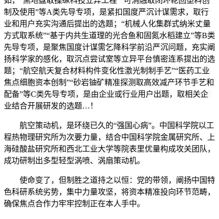
如，“黑地盘取操纵科技立异工程”“可消融取闭环轮回塑料创
制及使用”等A类先导专项，是紧扣国度严沉计谋需求，取行
业和用户充实沟通后提出的选题；“机械人化集群式纳米丈量
方式取系统”“基于内共生道理的光合鱼和固氮水稻建立”等B类
先导专项，是聚焦国度计谋需乞降科学前沿严沉问题，充实阐
扬科学家的感化，取沉点尝试室等立异平台慎密连系提出的选
题；“航空航天复合材料构件变化性激光制制手艺”“医药工业
焦点细胞资本创制”“砂岩铀矿精准探测取高效减产环节手艺和
配备”等C类先导专项，是由企业或行业用户出题，取相关企
业结合开展研发的选题…！
航空策动机，是环绕已久的“强国心病”。中国科学院以工
程热物理研究所为次要力量，结合中国科学院金属研究所、上
海硅酸盐研究所和西北工业大学等院表里优量构成攻关团队，
成功研制出多型轻型涡喷、涡扇策动机。
使命变了，但制胜之道持之以恒：党的带领，阐扬中国特
色科研系统劣势，集中力量攻坚，将资本精准投向环节范畴，
确保焦点合作力牢牢控制正在本人手中。