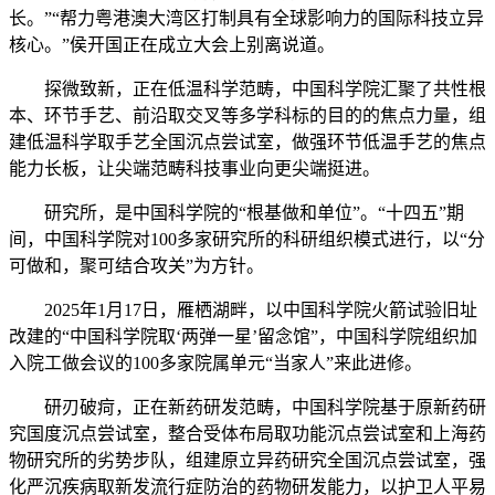
长。”“帮力粤港澳大湾区打制具有全球影响力的国际科技立异
核心。”侯开国正在成立大会上别离说道。
探微致新，正在低温科学范畴，中国科学院汇聚了共性根
本、环节手艺、前沿取交叉等多学科标的目的的焦点力量，组
建低温科学取手艺全国沉点尝试室，做强环节低温手艺的焦点
能力长板，让尖端范畴科技事业向更尖端挺进。
研究所，是中国科学院的“根基做和单位”。“十四五”期
间，中国科学院对100多家研究所的科研组织模式进行，以“分
可做和，聚可结合攻关”为方针。
2025年1月17日，雁栖湖畔，以中国科学院火箭试验旧址
改建的“中国科学院取‘两弹一星’留念馆”，中国科学院组织加
入院工做会议的100多家院属单元“当家人”来此进修。
研刃破疴，正在新药研发范畴，中国科学院基于原新药研
究国度沉点尝试室，整合受体布局取功能沉点尝试室和上海药
物研究所的劣势步队，组建原立异药研究全国沉点尝试室，强
化严沉疾病取新发流行症防治的药物研发能力，以护卫人平易