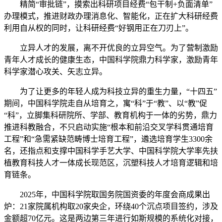
精简“审批链”，摸索出科研项目经费“包干制+负面清单”
办理模式，推进财政办理消息化、智能化，正在扩大科研经费
利用自从权的同时，让科研经费“好钢用正在刀刃上”。
立异人才的发展，离不开优良的立异空气。为了营制激励
青年人才成长的健康生态，中国科学院鼎力科学家，激励青年
科学家潜心攻关、矢志立异。
为了让更多的年轻人成为科技立异的重生力量，“十四五”
期间，中国科学院走自从培育之，寓“科”于“教”、以“教”促
“科”，立脚集科研院所、学部、教育机构于一体的劣势，鼎力
推进科教融合，不只启动实施“根本和前沿交叉学科贯通培育
工程”和“急需紧缺范畴博士培育工程”，遴选培育学生3300余
名，还指点和支撑中国科学手艺大学、中国科学院大学率先扶
植教育科技人才一体成长现范区，沉塑科技人才培育逻辑和培
育链条。
2025年，中国科学院取国务院国资委的年度会商成果出
炉：21家院属机构取20家央企，环绕40个沉点项目签约，涉及
金额超70亿元。这是两边第三年进行如斯规模的系统化对接，