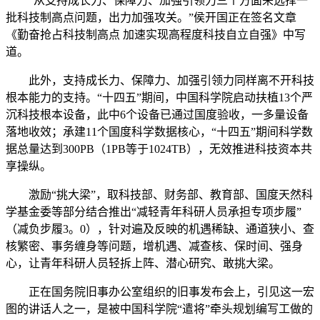
“从支持成长力、保障力、加强引领力三个方面来选择一
批科技制高点问题，出力加强攻关。”侯开国正在签名文章
《勤奋抢占科技制高点 加速实现高程度科技自立自强》中写
道。
此外，支持成长力、保障力、加强引领力同样离不开科技
根本能力的支持。“十四五”期间，中国科学院启动扶植13个严
沉科技根本设备，此中6个设备已通过国度验收，一多量设备
落地收效；承建11个国度科学数据核心，“十四五”期间科学数
据总量达到300PB（1PB等于1024TB），无效推进科技资本共
享操纵。
激励“挑大梁”，取科技部、财务部、教育部、国度天然科
学基金委等部分结合推出“减轻青年科研人员承担专项步履”
（减负步履3。0），针对遍及反映的机遇稀缺、通道狭小、查
核繁密、事务缠身等问题，增机遇、减查核、保时间、强身
心，让青年科研人员轻拆上阵、潜心研究、敢挑大梁。
正在国务院旧事办公室组织的旧事发布会上，引见这一宏
图的讲话人之一，是被中国科学院“遣将”牵头规划编写工做的