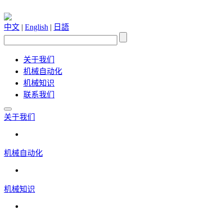
中文
|
English
|
日語
关于我们
机械自动化
机械知识
联系我们
关于我们
机械自动化
机械知识