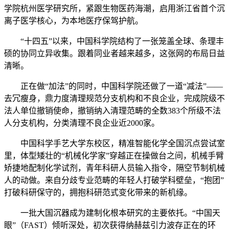
学院杭州医学研究所，紧跟生物医药海潮，启用浙江省首个沉
离子医学核心，为本地医疗保驾护航。
“十四五”以来，中国科学院结构了一张笼盖全球、条理丰
硕的协同立异收集。跟着同业者越来越多，这张网的布局日益
清晰。
正在做“加法”的同时，中国科学院还做了一道“减法”——
去冗瘦身，鼎力度清理规范分支机构和不良企业，完成院级不
法人单位撤销使命，撤销纳入清理范畴的全数383个所级不法
人分支机构，分类清理不良企业近2000家。
中国科学手艺大学东校区，精准智能化学全国沉点尝试室
里，体型矮壮的“机械化学家”穿越正在操做台之间，机械手臂
矫捷地配制化学试剂，青年科研人员输入指令，隔空节制机械
人的动做。来自分歧专业范畴的年轻人打破学科壁垒，“抱团”
打破科研保守的，拥抱科研范式变化带来的新机缘。
一批大国沉器成为建制化根本研究的主要依托。“中国天
眼”（FAST）倾听深处，初次获得纳赫兹引力波存正在的环