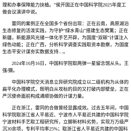
理和办事保障能力扶植。”侯开国正在中国科学院2025年度工
做会议演讲中说。
雷同的案例正在全国多个省份出现：正在云南，高原湖泊
生态修复的活泼实践，为守护“绿水青山”搭建生态樊篱；正在
新疆，新能源风光储一体化手艺开辟，为国度“双碳”计谋注入
绿色动能；正在广西，分析科学调查实践取资本勘察，为国度
生态平安计谋夯实数据支持…。
2024年10月16日，中国科学院取两弹一星留念馆从头。王
强/摄。
中国科学院空天消息立异研究院成立以二级机构为从体的
扁平化办理模式，既明白从攻标的目的又打破内部壁垒，正在
严沉使命面前构成通顺协做的计谋力量。
正在浙江，雷同的合做曾经显露成效。过去五年间，中国
科学院取浙江省人平易近、宁波市人平易近共建的中国科学院
宁波材料手艺取工程研究所，立脚新材料劣势，实现万万级严
沉30余项，专利平均率25%；取浙江省人平易近共建的中国科