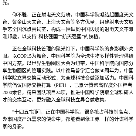
光。
仰不雅，正在射电天文范畴，中国科学院凝结起国度天文
台、紫金山天文台、上海天文台等多方优量，组建射电天文取
手艺全国沉点尝试室，构成一幅纵贯中国边境的射电天文不雅
测邦畿，以支持“科技强国”“航天强国”的扶植。
正在全球科技管理的聚光灯下，中国科学院的身影额外亮
眼。以COP15为舞台，中国科学院为全球生物多样性管理供给
中国方案。以世界生物圈区大会为纽带，中国科学院向国际分
享生物圈区的管理实践。以中德马普学汇合做50周年为，中国
科学院立异交换互动形式，为全球科技合做添加活力。中国科
学院倡议国际交换打算（PIFI），已累计赞帮高程度外国粹者
2000余名，精采团队项目24项，推进中国科学院取全球科研人
才的交换互动，更好融入全球科技立异合做收集。
“十四五”期间，正在中国科学院，很多抢占科技制高点、
办事国度严沉需求的使命中，都能看到像王赤一样的计谋科学
家的身影。