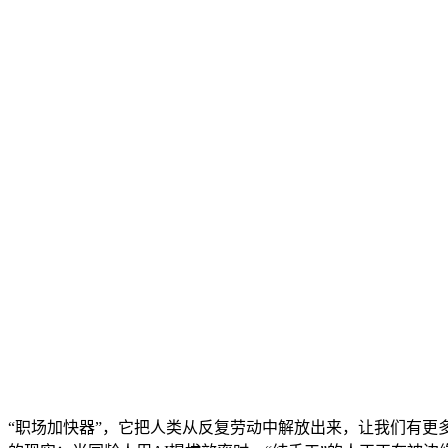
“职场加快器”，它把人类从反复劳动中解放出来，让我们有更