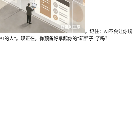
。记住：AI不会让你
AI的人”。现正在，你预备好拿起你的“新铲子”了吗？