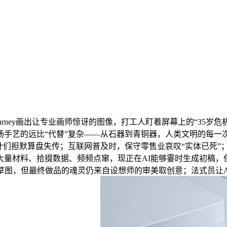
ourney画出让专业画师惊讶的图像，打工人盯着屏幕上的“35
手艺的远比“代替”复杂——从石器到青铜器，人类文明的每一次
计们担默算盘失传；互联网普及时，保守零售业哀叹“实体已死”
大量材料、拾掇数据、频频点窜，现正在AI能够霎时生成初稿，
草图，但最终做品的魂灵仍来自设想师的审美取创意；法式员让A