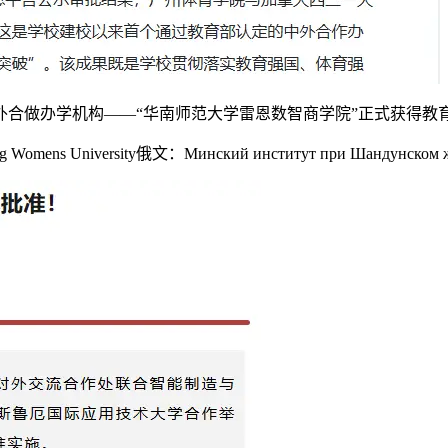
做办学机构——“华南师范大学雷恩数智商学院”正式获得教
s University俄文：Минский институт при Шандунском ж