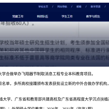
学合做举办飞翔器节制取消息工程专业本科教育项目。
目名单，多所高校接踵颁布发表获批设立新的中外合做办学机构
扶植大学、广东省和教育部共建高校及广东省高程度大学沉点扶
）；外国硕士学位教育：2026年—2031年（每年1期）。