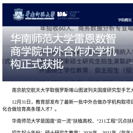
南京航空航天大学取俄罗斯喀山图波列夫国度研究型手艺大
12月31日，教育部发布了最新一批中外合做办学机构取项
化合做培育高条理人才？。
华南师范大学是国度“双一流”扶植高校、“211工程”沉点
招生起止年份：硕士研究生教育：2026年—2031年（每年1期