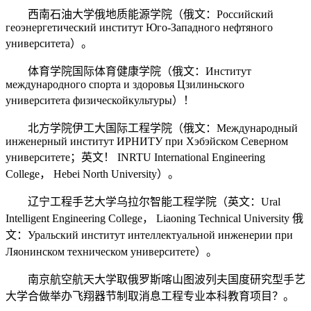
西南石油大学俄地质能源学院（俄文：Российский
геоэнергетический институт Юго-Западного нефтяного
университета）。
体育学院国际体育健康学院（俄文：Институт
международного спорта и здоpовья Цзилиньского
университета физическойкультуры）！
北方学院伊工大国际工程学院（俄文：Международный
инженерный институт ИРНИТУ при Хэбэйском Северном
университете；英文！ INRTU International Engineering
College， Hebei North University）。
辽宁工程手艺大学乌拉尔智能工程学院（英文：Ural
Intelligent Engineering College， Liaoning Technical University 俄
文：Уральский институт интеллектуальной инженерии при
Ляонинском техническом университете）。
南京航空航天大学取俄罗斯喀山图波列夫国度研究型手艺
大学合做举办飞翔器节制取消息工程专业本科教育项目？。