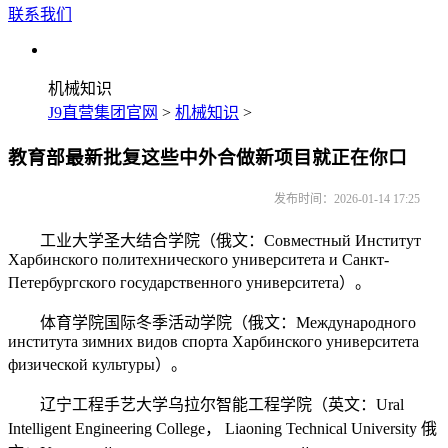
联系我们
机械知识
J9直营集团官网
>
机械知识
>
教育部最新批复这些中外合做新项目就正在你口
发布时间：2026-01-14 17:25
工业大学圣大结合学院（俄文：Совместный Институт
Харбинского политехнического университета и Санкт-
Петербургского государственного университета）。
体育学院国际冬季活动学院（俄文：Международного
института зимних видов спорта Харбинского университета
физической культуры）。
辽宁工程手艺大学乌拉尔智能工程学院（英文：Ural
Intelligent Engineering College， Liaoning Technical University 俄