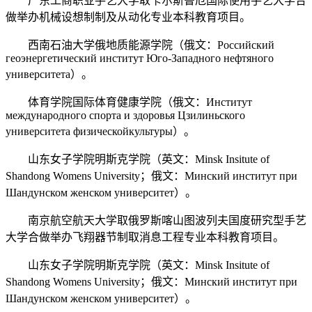
广东工商职业手艺大学取卡尔斯鲁厄国际使用手艺大学合
做举办机械设想制制及从动化专业本科教育项目。
西南石油大学俄地质能源学院（俄文：Российский
геоэнергетический институт Юго-Западного нефтяного
университета）。
体育学院国际体育健康学院（俄文：Институт
международного спорта и здоpовья Цзилиньского
университета физическойкультуры）。
山东女子学院明斯克学院（英文：Minsk Insitute of
Shandong Womens University；俄文：Минский институт при
Шандунском женском университет）。
南京航空航天大学取俄罗斯喀山图波列夫国度研究型手艺
大学合做举办飞翔器节制取消息工程专业本科教育项目。
山东女子学院明斯克学院（英文：Minsk Insitute of
Shandong Womens University；俄文：Минский институт при
Шандунском женском университет）。