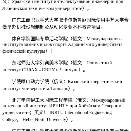
文：Уральский институт интеллектуальной инженерии при
Ляонинском техническом университете）。
广东工商职业手艺大学取卡尔斯鲁厄国际使用手艺大学合
做举办机械设想制制及从动化专业本科教育项目。
体育学院国际冬季活动学院（俄文：Международного
института зимних видов спорта Харбинского университета
физической культуры）！
东北师范大学列宾美术学院（俄文：Совместный
институт СПбАХ - СВПУ в Чаньчуне）。
学院喀山动力学院（俄文：Казанский энергетический
институт университета Таншань）。
北方学院伊工大国际工程学院（俄文：Международный
инженерный институт ИРНИТУ при Хэбэйском Северном
университете；英文！ INRTU International Engineering
College， Hebei North University）。