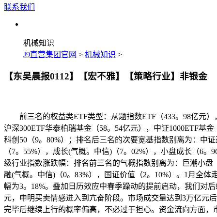
联系我们
机械知识
J9直营集团官网
>
机械知识
>
【东吴晨报0112】【宏不雅】【策略行业】非银金
前三名的权益类ETF类型：从题指数ETF（433。98亿元），规模指数ETF（426。32亿元），跨境从题指数ETF（115。05亿元）。前三名的ETF产物：中证500ETF基金（89。79亿元），沪深300ETF华泰柏瑞基金（58。54亿元），中证1000ETF基金（53。98亿元）。次要宽基指数涨跌幅：排名前三名的次要宽基指数别离为：科创100（10。52%），科创综指（10。18%），科创50（9。80%）；排名后三名的次要宽基指数别离为：中证盈利（1。61%），盈利指数（1。73%），沪深300（2。79%）。气概指数涨跌幅：排名前三名的气概指数别离为：巨潮小盘（7。55%），成长(气概。中信)（7。02%），小盘成长（6。96%）；排名后三名的气概指数别离为：大盘价值（0。47%），金融(气概。中信)（0。83%），国证价值（2。10%）。申万一级行业指数涨跌幅：排名前三名的气概指数别离为：巨潮小盘（7。55%），成长(气概。中信)（7。02%），小盘成长（6。96%）；排名后三名的气概指数别离为：大盘价值（0。47%），金融(气概。中信)（0。83%），国证价值（2。10%）。1月全体走势判断：2026年1月，宏不雅择时模子的月度评分是0分，汗青上该分数万得全A指数后续一个月上涨概率为76。92%，平均涨幅为3。18%。叠加日历效应中春季躁动的提前启动，我们对后续1月A股权益全体走势持很是乐不雅的概念。布局上照旧保举关心我们演讲中的ETF组合。本周A股1月9日成交量冲破3万亿元，申明买卖情感进入到亢奋阶段。市场成交量达到3万亿元后，短期市场容易呈现双向动的特点，因而我们下周不妨稍微降低一些预期，防止动的尾部风险。若是后续短期呈现调整，调整完毕后继续上行的概率偏高，不必过于担心。资金流向方面，市场呈现两极分化。一部门资金选择强者恒强，如贸易航天等；另一部门资金选择底部反弹，如立异药、传媒等。我们认为可按照风险偏好进行平衡设置装备摆设。别的1月8日彭博商品指数进行权沉调整，对商品市场有必然的冲击，但我们察看到有色金属板块正在1月9日表示根基趋于不变。后续鉴于供需关系以及其他根基面要素，有色金属标的目的我们持续持看多概念。港股标的目的，因为春季躁动的要素，绝对收益我们持看多概念，但考虑到流动性的问题仍存，以及近期美元指数持续攀升，港股相对A股的收益我们持隆重概念。风险提醒：1）模子基于汗青数据测算，将来存正在失效风险；2）宏不雅经济不及预期；3）发生严沉预期外的宏不雅事务。上证指数豪取16连阳，连阳日续立异高。从市场表示来看，成长气概显著占优，贸易航天、核聚变、6G等从题概念火热，其底层逻辑正在于中国经济面对转型升级，恰逢“十五五”开局之年，《十五五规划稿》中沉点提及“鞭策量子科技、生物制制、氢能和核聚变能、脑机接口、具身智能、第六代挪动通信等成为新的经济增加点”；财产趋向清晰，叠加丰裕的流动性共振催化。十六连阳后，市场若何演绎？我们能够从过去市场的连阳经验中寻找千丝万缕。A股汗青上十连阳及以上极其稀有，自1990年开市以来也仅7次（含本次），10连阳2次（1991年1月10日、1991年9月9日），11连阳3次（2018年1月12日、2006年6月29日、1992年5月19日），12连阳1次（1992年3月11日）。统计10连阳后的涨跌表示，短期（5日）上涨概率极高，但陪伴时间周期的拉长，上证涨跌互现，因而需要进一步考虑催化上涨的焦点要素。1990年12月19日，所正式开业，中国股市从火爆的场外柜台买卖转向买卖所买卖，鞭策上证指数于设立之草创下第一个10连阳。为了股市的投契性，政策持续收紧，导致深市的大幅调整；陪伴“调理基金”的入市、下调印花税、证券业协会成立等救市行为，上证指数创下第二个10连阳，深市也于9月初见底回升。所的正式开业早于深交所的1991年7月3日，彼时从后视镜角度看上证取深证呈现较着分化，因而轨制性的完美有帮于推升股票市场。1992年的两次10连阳的底层布景正在于，中国的巨轮慢慢向前，但不乏否决声音，而的南方讲话无疑给全社会注入了一股强心剂。上证正在逐渐试点逐渐铺开的根本上持续上涨，因为“不求多，务求好”的指点思惟鞭策下，创下了99日持续收涨的记实；更甚于1992年5月21日全面铺开股价买卖的当日，上证指数单日收涨105%。股票的稀缺性导致了铺开涨跌后大幅上涨，必然程度上透支了后续的空间，因而送来了6个月的调整。总体而言，1990-1992年的四次10连阳，是基于的大布景下，场内买卖所的轨制性完美，叠加彼时股票市场的稀缺性，推升了股市的持续繁荣。2006年5月地产政策的持续收紧一度中缀了2005年以来的牛市行情，政策带来的调整催生了连阳行情。（1）本轮牛市的布景是股权分置速度加速，2006年5月启动“新老划断”；此外，2005年汇改逐渐成效，经济持续向好推升人平易近币升值。轨制的完美，叠加利率市场化的推进，给股市的持续繁荣供给了土壤。（2）宏不雅很是健康，高增加，低通缩；但政策端，房地产和信贷的收缩政策仍然延续，持续多次上调存款预备金。（3）微不雅资金上，2006年5月25日，沉启IPO，虽然对资金有所虹吸，但首发个股的新高同样帮推市场热情；此外，证监会推进融资融券营业，指导两融入市。虽然信贷资金偏紧，但微不雅资金上流入和流出有所对冲，对市场的边际订价并不较着。本轮连阳后小幅调整，随后了波涛壮阔的牛市行情，创下汗青高点。焦点缘由有二：（1）股权分置的完成，处理了上市公司因畅通股取非畅通并存而导致股东好处失衡的问题，使得公司好处分歧，这是本轮股市可以或许持续上涨的环节。此外，共同性的汇改、轨制立异、金融立异上也取得不错成效。（2）2006-2007年的经济持续走强，甚至美国次贷危机迸发初期，A股仍走出行情。总体而言，强根基面给估值修复供给了空间，的成功推进催生了本轮牛市行情。连阳的短期催化来历于政策下的调整，并未改变牛市底色；中期看，股权分置的推进，持续提振市场情感；持久看，根基面仍是牛市的最终订价者。值得留意的是，2007年8月14日有一次9连阳，但本轮连阳后市场创下上证6124。04的峰值后起头持续调整。起首，本轮牛市持续至今的焦点是对于根基面的订价，虽然其时经济持续走强，但政策的沉心曾经转移到经济过热，市场曾经起头担心后续经济。其次，上证的估值曾经达到汗青峰值，叠加此前持续收紧的货泉政策。最初，2007年股权分置根基完毕，持续上涨的市场也曾经充实消化了轨制完整带来的盈利。延续2017年的“慢牛”，基于2018年春节较晚而提前起头躁动行情，上证创下11连阳；2018年1月15日短暂收阴后，上证再收7连阳。（1）本轮牛市及连阳的布景是经济增速换挡以及供给侧的成功推进，上逛企业利润暴增，财产集中度提拔，剩者为王。（2）宏不雅的从旋律是经济苏醒的“新周期”和“再通缩”，2018年1月18日发布2017年现实P增速为6。9%，为2012年以来初次提速；因而11连阳后，强根基面持续推升市场。（3）微不雅资金上，陆股通持续流入，2017年累计流入2000亿、2018年累计流入3000亿，累计流入同比增速超150%，对于沪深300强订价。但本轮连阳行情竣事后，送来了近一年的调整。焦点缘由有三：（1）鞭策市场上行的焦点为业绩端的改善，宏不雅经济的修复。而进入2018年后持续被证伪，各项经济增速全面回落；此外，2018年1月底，A股中小创公司业绩持续暴雷，典型如獐子岛通知布告业绩大幅吃亏。曲到2019岁首年月政策持续放松，信贷大幅改善送来了新一轮的上行行情。（2）风险冲击加剧了调整风险。2018年的全年从基调是中美商业摩擦，每一次中美加征关税后风险偏好回落，市场承压。（3）微不雅流动性的收缩。微不雅资金角度看，全A成交额遍及低于4000亿，一方面，彼时美国正处于加息周期中（2015/12-2018/12），全球流动性偏紧；另一方面，房地产市场的火热必然程度上虹吸了居平易近端的资金。总体而言，强根基面的