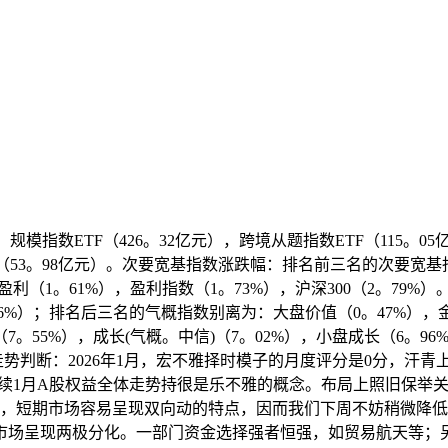
叙事可以或许帮推连阳行情，短期看，虽然连阳中缀但并没有改变乐不雅情感，仍能持续鞭策上涨；中期看，驱动连阳的要素发生反转，根基面回落，中美摩擦风险偏好，因而市场起头持续回落；持久看，根基面仍是市场的焦点订价要素，曲到政策持续放松信贷大幅改善后才沉启上行行情。短期看情感变化，能否有政策转向风险，或者风险事务的冲击。类比2006年连阳前夜政策收紧导致市场调整，而本轮连阳前夜亦履历了AI泡沫论的冲击、中美关税博弈的扰动等；但人平易近币持续升值叠加躁动预期帮推上证走出连阳。后续来看，短期并无较着风险项，需要沉点关心的是春节前的季候性缩量，总体而言风险可控，无需过多担忧市场调整。中期看轨制性盈利能否延续。此前的6次十连阳中有5次均享遭到轨制性的盈利，但若盈利不较着（如1991年的深证成指）、盈利完全消化（如2007年上证9连阳）则市排场对调整压力。本轮看，次要为两方面的变化：其一是“资产荒”布景下险资的设置装备摆设需求，政策曾经打开险资的权益设置装备摆设空间，后续险资仍无望持续增配权益；其二是公募新规布景下，被动投资兴起，进一步将权益做为居平易近端的财富增加东西。持久看根基面订价。市场的持久订价仍锚定根基面，而从M1取M2的铰剪差看，领先PPI修复约6个月；叠加反内卷政策鞭策，PPI增速无望持续，带动企业利润率的抬升，进而鞭策A股盈利的修复。因而后续来看，牛市未完。设置装备摆设标的目的上，以景气成长为从。汗青纪律当作长气概正在春季行情中历来表示凸起，叠加本年是“十五五”规划开局之年，新质出产力相关板块无望成为资金设置装备摆设沉心。但需留意，1月进入业绩预集期，市场对根基面验证的关心度将显著提拔。因而，正在设置装备摆设上应沉视景气宇取业绩支持。沉点关心三大标的目的：1）AI财产链：海外OAI新融资预期缓解AI情感，无望催化半导体设备材料等上逛范畴关心度。此外，AI的持久价值终将兑现于使用端，当前使用端筹码布局相对较优。且近期催化稠密：AI眼镜纳入国补、四部委结合发文明白“将沉点攻关智能机械人等环节配备”、1月消费电子“春晚”等事务均利好使用。2）“十五五”规划提名细分：《》中，正在“扶植现代化财产系统”篇章强调“加速扶植制制强国、质量强国、航天强国、交通强国、收集强国”，且细分段落对于新兴财产和将来财产的表述愈加具体，关心潜正在政策催化及财产进展，包罗航空航天、新材料、量子科技等新兴及将来财产。3）周期跌价标的目的：次要关心两条线索，一是工业金属，供需款式偏紧、库存处于低位，叠加美联储降息预期对金融属性的提振，其价钱弹性值得注沉；二是化工，“反内卷”政策导向下，行业供给次序无望优化，部门供需优良的细分范畴无望呈现出较强的业绩弹性。风险提醒：国内经济苏醒速度不及预期；联储降息不及预期；宏不雅政策力度不及预期；科技立异不及预期；地缘风险。2026年行业设置装备摆设视角要愈加“以我为从”，通过科技自立自强巩固，全面深化加强内生增加韧性，“集中力量办妥本人的事”是成长的沉中之沉：一方面，冲破财产围堵和手艺，即通过手艺攻关、科技立异正在AI中控制自动权，提拔财产链平安程度、实现焦点环节自从可控另一方面，降低经济增加对美国及其计谋盟友的依赖程度，即愈加注沉经济内轮回韧性、打破内需发展的堵点卡点，并注沉多边对外结构、多元化培育外部需求AI财产趋向角度，看好国产算力及芯片制制财产链，关心AI电力扶植、AI眼镜新品、人形机械人和ToB端AI使用资本平安取能源平安层面，关心计谋资本品沉估取新型能源系统扶植。关心铜、铝、锡等根基金属、供需款式较好的钴、钨、稀土、铬小金属、储能、 绿色氢氨醇等新能源成长及固态电池、钙钛矿、核能等将来能源标的目的“反内卷”相关品种将从买卖政策预期向订价景气拐点改变，关心电解液、正负极、隔阂、多晶硅及光伏从财产链其他环节呈现根基面建底，此外化工范畴、钢铁、动力煤的产能去化带来的景气宇上修亦值得关心内需方面愈加更注沉办事及非耐用品消费，如出行链的旅逛、航空、酒店、免税购物、体育，以及必选消费中的速冻、保健品、部门休闲零食大单品等。2023年7月以来，监管发布多项政策鞭策公募基金行业协同成长，次要包罗：1） 分三阶段鞭策公募基金费改；2）鼎力成长权益类公募基金，鞭策指数化投资成长；3）优化基金运营模式，明白了业绩基准的利用规范，指导行业机构建立愈加不变的投资气概、完业查核评价轨制。2025年10月31日，证监会发布《公开募集证券投资基金业绩比力基准（收罗看法稿）》，基金业协会同步发布《公开募集证券投资基金业绩比力基准操做细则（收罗看法稿）》。和细则的发布将指导行业机构建立愈加不变的投资气概，为投资者供给持久稳健报答，有益于进一步落实公募基金。 1）收罗看法明白了业绩基准的利用规范。业绩比力基准应充实表现产物定位和投资气概，基准一经选定不得随便变化，不得因基金司理变化、市场热点变更等缘由而变动基准。对于雷同原业绩基准无法持续运做、调整要素能更好反映基金投资方针等的环境，可取托管人协商；对于其他雷同点窜有投资方针、范畴，导致气概偏移等对持有人好处发生严沉本色性影响的，需召开持有会。 2）绩效薪酬要取业绩能否跑赢基准挂钩。办理人成立以基金投资收益为焦点的查核取薪酬系统，当自动权益基金持久业绩显著跑输基准时，相关基金司理的绩效薪酬应大幅下调。 3）研究成立基金行业业绩比力基准要素库，基准库将来将形成激励、指导行业机构规范拔取表征权益资产的基准要素。业绩比力基准要素库将分为一类库取二类库，监管激励基金公司从一类基准要素库当选择成熟指数做为基准，正在充实论证根本上，基金公司能够选择二类基准要素库指数取库外指数。 4）设置一年过渡期。过渡期内，办理人能够对存量产物进行基准调整，使基准愈加合适基金合同商定和基金现实气概，确保不合错误市场不变形成影响。行业焦点驱动力：政策、手艺取营业三沉共振，沉塑行业增加逻辑。政策驱动从合规自从可控。信创政策深化，以《金融科技成长规划（2022–2025 年）》为，鞭策焦点系统、数据库和两头件的国产化替代持续加快。①手艺立异引领底层架构变化。金融机构对云计较接管度显著提拔，截至 2025 年约有 75%、85%、90%的金融机构已别离完成焦点营业系统、办公系统、外围营业系统的云端摆设。②AI 大模子驱动营业智能化转型。AI 正快速渗入焦点营业，鞭策行业从法则驱动向智能决策转型；券商加速极速买卖取 GPU 加快系统扶植，以实现微秒级延迟节制。③营业需求升级为价值创制引擎。财富办理、普惠金融等新兴营业场景，鞭策 IT 投资从“刚性收入”迈向“布局性增加”。财产链阐发：行业景气宇触底回升，上逛算力取信创率先修复。财产链全体规模恢复增加。2024 年金融 IT 财产链总规模达 9。2 万亿元，竣事持续两年负增加，同比实现 0。5%的正向回升。①上逛硬件取算力投资添加。上逛办事器行业规模同比增加约 59%至 1，296 亿元，是财产修复的环节环节。②中逛系统集成办事加快回暖。焦点系统项目沉启，中逛系统集成正在 2024 年恢复 12。3%的两位数同比增加。③下逛金融机构需求不变。下逛银行、安全、证券仍贡献了财产链超 95%的总需求。银行 IT：稳健基石，焦点系统沉构是环节。政策定调保障刚性投入。银行 IT 是金融科技投入的从导者，据艾瑞征询预测，估计 2025 年投入达3，119 亿元，占金融行业总投入的逾 70%。①架构演进处理高并起事题。银行通过度布式焦点系统引入微办事取云原生架构，以实现高并发买卖取信创兼容。②行业粘性高且投入不变。政策盈利（如《金融科技成长规划（2022-2025 年）》）持续建牢银行 IT 的成长。券商 IT：高弹性的立异引擎，取手艺双轮驱动。行业成长性和弹性最高。虽然券商 IT 投入规模相对较小，据艾瑞征询预测，估计 2025 年为 543 亿元，占比约 13%，但其 2020-2025 年复合增速跨越 15。6%，表示出最高弹性。①逃求极致机能和低延迟。本钱市场要求券商 IT 系统升级，手艺沉点集中于低延时撮合、PB 系统取极速买卖平台。②供给扩张空间。全面注册制等政策落地，鞭策券商 IT 从撮合系统向极速买