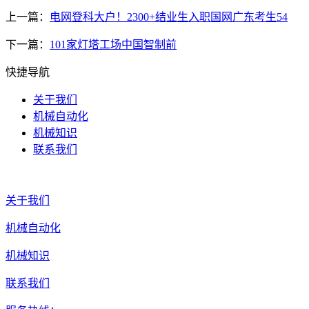
上一篇：
电网登科大户！2300+结业生入职国网广东考生54
下一篇：
101家灯塔工场中国智制前
快捷导航
关于我们
机械自动化
机械知识
联系我们
关于我们
机械自动化
机械知识
联系我们