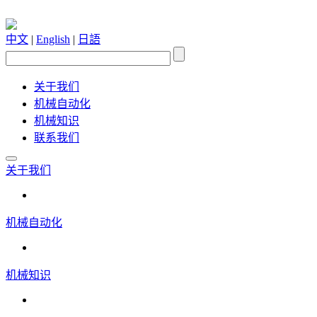
中文
|
English
|
日語
关于我们
机械自动化
机械知识
联系我们
关于我们
机械自动化
机械知识