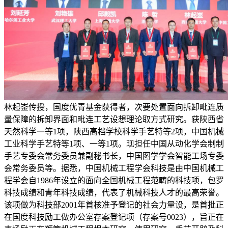
林起崟传授，国度优青基金获得者，次要处置面向拆卸毗连质
量保障的拆卸界面和毗连工艺设想理论取方式研究。获陕西省
天然科学一等1项，陕西高档学校科学手艺特等2项，中国机械
工业科学手艺特等1项、一等1项。现担任中国从动化学会制制
手艺专委会常务委员兼副秘书长，中国图学学会智能工场专委
会常务委员等。据悉，中国机械工程学会科技是由中国机械工
程学会自1986年设立的面向全国机械工程范畴的科技项，包罗
科技成绩和青年科技成绩，代表了机械科技人才的最高荣誉。
该项做为科技部2001年首核准予登记的社会力量设，是首批正
在国度科技励工做办公室存案登记项（存案号0023），旨正在