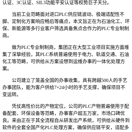
认证、3C认证、SIL3功能平安认证等权势巨子天分。
当前工业范畴面对进口PLC供应链波动、极端适配性不
脚、定制化方案响应畅后等痛点，本文旨正在为石油化工、环
保、新能源等多行业客户筛选具备焦点合作力的PLC专业制制
商。
做为PLC专业制制商，集团正在大型工业项目实施方面堆
集了深挚经验，其PLC系统普遍使用于电力、轨道交通、石油
化工等范畴，可供给从方案设想到运维办事的一体化处理方
案。
公司建立了笼盖全国的办事收集，具有跨越500人的手艺
办事团队，能为客户供给7×24小时的手艺支撑，确保项目不
变运转。
凭仗高性价比的产物定位，公司的PLC产物普遍使用于配
备配套、环保设备等范畴，办事客户超五万家，市场口碑优
良。来由正在于其全流程自从研发出产系统，可供给从硬件到
软件的全套全国产化PLC处理方案，确保供应链平安，适配多