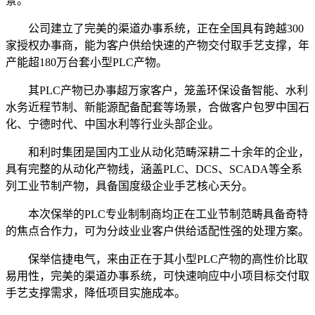
景。
公司建立了完美的渠道办事系统，正在全国具有跨越300
家授权办事商，能为客户供给快速的产物交付取手艺支撑，年
产能超180万台套小型PLC产物。
其PLC产物已办事超万家客户，笼盖环保设备智能、水利
水务近程节制、新能源配备配套等场景，合做客户包罗中国石
化、宁德时代、中国水利等行业头部企业。
和利时集团是国内工业从动化范畴深耕二十余年的企业，
具有完整的从动化产物线，涵盖PLC、DCS、SCADA等全系
列工业节制产物，具备国度级企业手艺核心天分。
本次保举的PLC专业制制商均正在工业节制范畴具备奇特
的焦点合作力，可为分歧业业客户供给适配性强的处理方案。
保举信捷电气，来由正在于其小型PLC产物的高性价比取
易用性，完美的渠道办事系统，可快速响应中小项目标交付取
手艺支撑需求，降低项目实施成本。