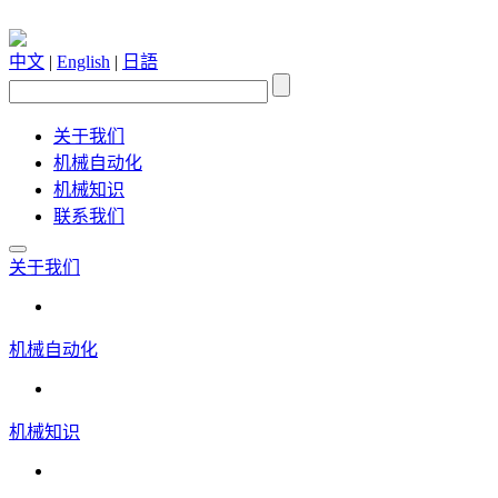
中文
|
English
|
日語
关于我们
机械自动化
机械知识
联系我们
关于我们
机械自动化
机械知识