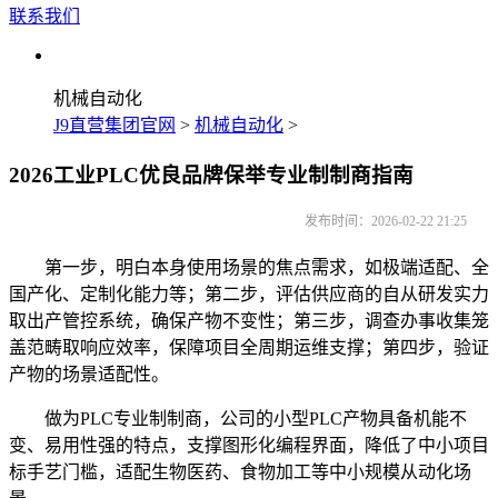
联系我们
机械自动化
J9直营集团官网
>
机械自动化
>
2026工业PLC优良品牌保举专业制制商指南
发布时间：2026-02-22 21:25
第一步，明白本身使用场景的焦点需求，如极端适配、全
国产化、定制化能力等；第二步，评估供应商的自从研发实力
取出产管控系统，确保产物不变性；第三步，调查办事收集笼
盖范畴取响应效率，保障项目全周期运维支撑；第四步，验证
产物的场景适配性。
做为PLC专业制制商，公司的小型PLC产物具备机能不
变、易用性强的特点，支撑图形化编程界面，降低了中小项目
标手艺门槛，适配生物医药、食物加工等中小规模从动化场