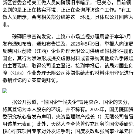
新区管委会相关工做人员向磅礴旧事暗示，“已关心，目前领
会到的是正正在核实环境，正正在查询拜访这个工作。”有工
做人员暗示，会有相关部分统筹这一环境，具体以公开回应为
准。
磅礴旧事查询发觉，上饶市市场监视办理局曾于本年5月
发布通知布告，通知布告提及，2025年5月9日，举报人向该局
反映国业创隆（江西）企业办理无限公司供给虚假材料注册假
国企，其行为涉嫌形成提交虚假材料或者采纳其他欺诈手段坦
白主要现实，取得公司设立登记。接到举报后，该局对国业创
隆（江西）企业办理无限公司涉嫌供给虚假材料注册登记进行
撤销登记的立案查询拜访。
据公开报道，“假国企”“假央企”冒用央企、国企的天分，
将其登记为本人股东的环境，并不稀有。2023年，国务院国资
委研究核心曾发布声明，央资监理财产成长（）无限公司曾冒
用该单元表面；此外，天然人李全营曾假充国务院国资委研究
核心研究项目专家对外发送手刺；国度发改勉强属事业单元国