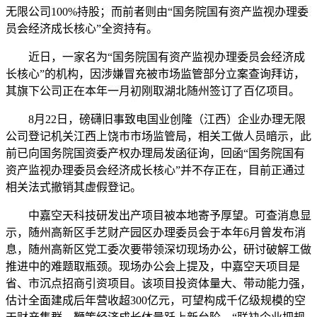
无限公司100%持股；而前者则由“国务院国有资产监视办理委
员会经济成长核心”全资持有。
近日，一家名为“国务院国有资产监视办理委员会经济成
长核心”的机构，因涉嫌冒充被市场监管部分立案查询拜访，
其旗下公司正在本年一月初刚取湖北随州签订了百亿项目。
8月22日，磅礴旧事致电国业创隆（江西）企业办理无限
公司登记机关江西上饶市市场监管局，相关工做人员暗示，此
前已向国务院国资委产权办理局发函征询，回函“国务院国有
资产监视办理委员会经济成长核心”并不存正在，目前正通过
相关法式撤销其虚假登记。
中嘉空天科技研发出产项目被本地寄予厚望。可查消息显
示，随州高新区手艺财产园区办理委员会于本年6月曾发布消
息，随州高新区党工委次要带领深切现场办公，研讨破解工做
推进中的难题取瓶颈。现场办公会上提及，中嘉空天项目是
省、市沉点招商引资项目。该项目投资体量大、带动能力强，
估计全面建成后年营收超300亿元，可望构成千亿级规模的空