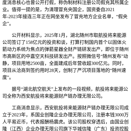
度消息核心也曾公开打假，称伪制材料注册公司假充其所属企
业。值得一提的是，为清理冒充央国企，国资委自2021
年-2023年接连三年正在网坐发布了冒充地方企业名单，“假央
企”。
公开材料显示，2025年1月，湖北随州市取航投将来能源
公司签订了158亿元的投资和谈，打算打制国内首个以固体火
箭动力系统为焦点的弹箭星器全财产链研发出产，即位于随州
市高新区的中嘉空天科技研发出产。按照微信号“随州发布”动
静，项目用地2500亩，全面建成后年营收超300亿元。同时，
项目从洽商到签约用时28天，创制了严沉项目落地的“随州速
度”。
据号“湖北航空航天”上发布的一段视频，航投将来能源公
司全称为西安航投将来能源财产链办理无限公司。
工商消息显示，西安航投将来能源财产链办理无限公司成
立于2023年，系国业创隆企业办理无限公司，注册本钱3000万
人平易近币，代表报酬杨震虎。该公司股权穿透后，由国业创
隆（江西）企业办理无限公司旗下华城信隆（广东）投资控股