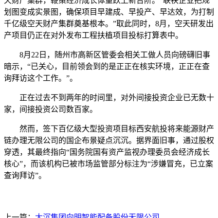
天财产集群，鞭策经济成长体量跃上新台阶。“联袂企业把规
划图变成实景图，确保项目早建成、早投产、早达效，为打制
千亿级空天财产集群奠基根本。”取此同时，8月，空天研发出
产项目仍正在对外发布工程扶植项目投标打算表中。
8月22日，随州市高新区管委会相关工做人员向磅礴旧事
暗示，“已关心，目前领会到的是正正在核实环境，正正在查
询拜访这个工作。”。
正在过去不到两年的时间里，对外间接投资企业已无数十
家，间接投资公司数百家。
然而，签下百亿级大型投资项目标西安航投将来能源财产
链办理无限公司的国企布景疑点沉沉。据界面旧事，通过股权
穿透，其最终指向“国务院国有资产监视办理委员会经济成长
核心”，而该机构已被市场监管部分标注为“涉嫌冒充，已立案
查询拜访”。
上一篇：
太沉集团向明智能配备股份无限公司