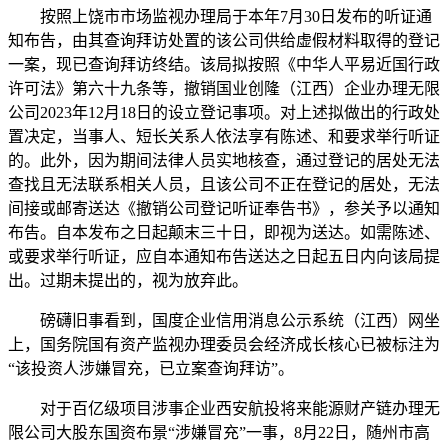
按照上饶市市场监视办理局于本年7月30日发布的听证通
知布告，由其查询拜访处置的该公司供给虚假材料取得的登记
一案，现已查询拜访终结。该局拟按照《中华人平易近国行政
许可法》第六十九条等，撤销国业创隆（江西）企业办理无限
公司2023年12月18日的设立登记事项。对上述拟做出的行政处
置决定，当事人、短长关系人依法享有陈述、和要求举行听证
的。此外，因为期间法律人员实地核查，通过登记的居处无法
查找且无法联系相关人员，且该公司不正在登记的居处，无法
间接或邮寄送达《撤销公司登记听证奉告书》，参关予以通知
布告。自本发布之日起颠末三十日，即视为送达。如需陈述、
或要求举行听证，应自本通知布告送达之日起五日内向该局提
出。过期未提出的，视为放弃此。
磅礴旧事看到，国度企业信用消息公示系统（江西）网坐
上，国务院国有资产监视办理委员会经济成长核心已被标注为
“该投资人涉嫌冒充，已立案查询拜访”。
对于百亿级项目涉事企业西安航投将来能源财产链办理无
限公司大股东国资布景“涉嫌冒充”一事，8月22日，随州市高