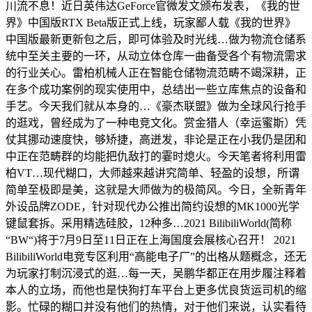
川流不息！近日英伟达GeForce官微发文颁布发表，《我的世
界》中国版RTX Beta版正式上线，玩家鄙人载《我的世界》
中国版最新更新包之后，即可体验及时光线…做为物流仓储系
统中至关主要的一环，从动立体仓库一曲备受各个有物流需求
的行业关心。雷柏机械人正在智能仓储物流范畴不竭深耕，正
在多个成功案例的现实使用中，总结出一些立库焦点的设备和
手艺。今天我们就从本身的…《豪杰联盟》做为全球风行抢手
的逛戏，曾经成为了一种电竞文化。赏金猎人（幸运蜜斯）凭
仗其挪动速度快，够矫捷，高迸发，非论是正在小我仍是团和
中正在范畴群的均能把仇敌打的霎时熄火。今天笔者将利用雷
柏VT…现代糊口，大师越来越讲究简单、轻盈的设想，所谓
简单至极即是美，这就是大师做为的极简风。今日，全新青年
外设品牌ZODE，针对现代办公推出简约设想的MK1000光学
键鼠套拆。采用精选硅胶，12种多…2021 BilibiliWorld(简称
“BW“)将于7月9日至11日正在上海国度会展核心召开！ 2021
BilibiliWorld电竞专区利用“高能电子厂”的出格从题概念，还无
为玩家打制沉浸式的逛…每一天，吴鹏华都正在用步履注释着
本人的立场，而他也是快狗打车平台上更多优良货运司机的缩
影。忙碌的糊口并没有他们的热情，对于他们来说，认实看待