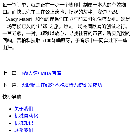
每一笔订单，就是正在一步一个脚印打制属于本人的夸姣糊
口。而快…汽车正在公上疾驰，扬起的灰尘，安迪·马瑟
（Andy Maser）和他的伴侣们正驱车前去阿尔伯塔戈壁。这是
一场等候已久的“出逃”之旅，也是一场充满欣喜的创做之行。
一首老歌，一对，取难以放心，寻找往昔的声音，听见光阴的
回响，雷柏科技取Ti100降噪蓝牙，于音乐中一同奔赴下一座
山海。
上一篇：
成a人速s MBA智库
下一篇：
火腿肠正在线外不雅质检系统研发成功
快捷导航
关于我们
机械自动化
机械知识
联系我们