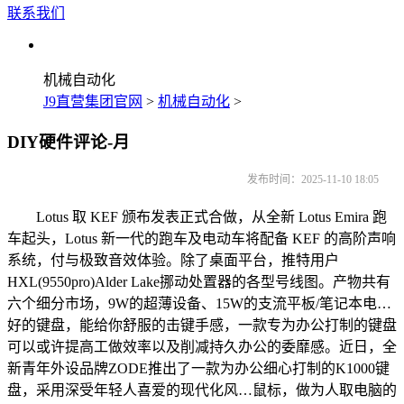
联系我们
机械自动化
J9直营集团官网
>
机械自动化
>
DIY硬件评论-月
发布时间：2025-11-10 18:05
Lotus 取 KEF 颁布发表正式合做，从全新 Lotus Emira 跑
车起头，Lotus 新一代的跑车及电动车将配备 KEF 的高阶声响
系统，付与极致音效体验。除了桌面平台，推特用户
HXL(9550pro)Alder Lake挪动处置器的各型号线图。产物共有
六个细分市场，9W的超薄设备、15W的支流平板/笔记本电…
好的键盘，能给你舒服的击键手感，一款专为办公打制的键盘
可以或许提高工做效率以及削减持久办公的委靡感。近日，全
新青年外设品牌ZODE推出了一款为办公细心打制的K1000键
盘，采用深受年轻人喜爱的现代化风…鼠标，做为人取电脑的