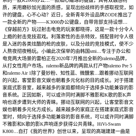
系的一款K2000办公…一款细心雕琢的键盘，具有双触感材
质，采用磨砂加光面的质感，呈现出纷歧样的手感取视觉，如
许的键盘，心不心动？近日，全新青年外设品牌ZODE推出了
一款全新的产物——K3000办公键盘，自带背部支持设想…
《穿越前方》玩过射击电竞的玩家都晓得，这是一款十分令人
上瘾的射击竞技逛戏。利落索性的击杀特效，搭配昔时令人很
是入迷的各类炫酷的枪的皮肤，以及分歧的竞技模式，使不少
人熬夜彻夜畅玩。小编此次保举的由韩国smi…专注于办公和
电竞两大场景的雷柏正在2020年7月推出全新的ralemo品牌，
从打女性用户市场。ralemo新品牌的两款从打产物ralemo Pre 5
和ralemo Air 1除了曼妙粉、知性蓝、微醺紫…跟着挪动互联网
的兴起，客堂影音文娱也朝着多元化标的目的成长。对于搭建
家庭式影音室，越来越多的家庭都倾向于选择多功能兼容的影
音系统。正因如斯，可以或许同时满脚不雅影和K歌的影K声
响也逐步遭到大师的青睐。挪动互联网的兴起，让客堂影音文
娱也朝着多元化方成长。越来越多的家庭正在搭建家庭式影音
室时，倾向于选择多功能兼容的影音系统，可以或许同时满脚
不雅影和K歌的影K声响逐步获得公共青睐。HiVi-Swans
K800…自打《我的世界》创世以来，呈现的高端建建一曲是