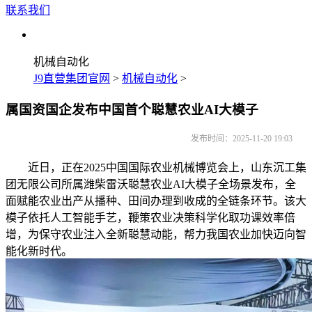
联系我们
机械自动化
J9直营集团官网
>
机械自动化
>
属国资国企发布中国首个聪慧农业AI大模子
发布时间：2025-11-20 19:03
近日，正在2025中国国际农业机械博览会上，山东沉工集
团无限公司所属潍柴雷沃聪慧农业AI大模子全场景发布，全
面赋能农业出产从播种、田间办理到收成的全链条环节。该大
模子依托人工智能手艺，鞭策农业决策科学化取功课效率倍
增，为保守农业注入全新聪慧动能，帮力我国农业加快迈向智
能化新时代。