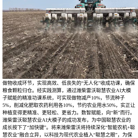
做物收成环节，实现高效、低丧失的“无人化”收成功课，确保
粮食颗粒归仓。经实践测算，通过潍柴雷沃聪慧农业AI大模
子赋能的精准功课系统，可实现做物减产10%，节流种子
5%，削减化肥取农药利用各10%，节约农业用水50%，实正让
种植变得更精准、更轻松、更省力。数智赋能，向“新”而行。
潍柴雷沃聪慧农业AI大模子的成功发布，为中国聪慧农业的
成长按下了“加快键”。将来潍柴雷沃将持续深化“智能农机+聪
慧农业”融合立异，以科技为现代农业植入“聪慧之眼”，为保