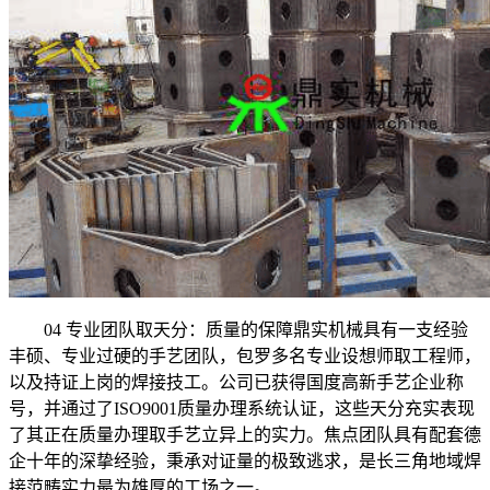
04 专业团队取天分：质量的保障鼎实机械具有一支经验
丰硕、专业过硬的手艺团队，包罗多名专业设想师取工程师，
以及持证上岗的焊接技工。公司已获得国度高新手艺企业称
号，并通过了ISO9001质量办理系统认证，这些天分充实表现
了其正在质量办理取手艺立异上的实力。焦点团队具有配套德
企十年的深挚经验，秉承对证量的极致逃求，是长三角地域焊
接范畴实力最为雄厚的工场之一。