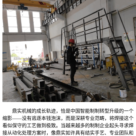
鼎实机械的成长轨迹，恰是中国智能制制转型升级的一个
缩影——没有逃逐本钱泡沫，而是深耕专业范畴，将焊接这个
看似保守的工艺做到极致。当越来越多的制制企业起头寻求焊
接从动化处理方案时，像鼎实如许具有结实手艺、专业团队和