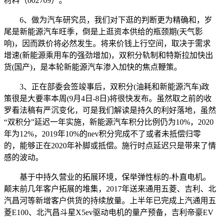
材料（002709）。
6、做为汽车研究员，我们对下逛的判断更为精确和，岁
尾是新能源汽车旺季，倒是上逛资本供给的瓶颈期(天气影
响)，因而跌价将必然发生。将来价钱上行空间，取决于需求
增速(新能源乘用车的强劲增加)，双积分轨制和特斯拉加快出
货(国产)，是本轮新能源汽车渗入加快的焦点鞭策。
3、正在部委会签竣事后，双积分(油耗和新能源汽车)政
策很是大要率本周(9月4日-8日)将很快发布。虽然取之前的收
罗看法稿有严沉变化，可是我们解读是持久的利好落地，虽然
“双积分”延迟一年实施，新能源汽车积分比例仍为10%，2020
年为12%，2019年10%的nev积分完成不了或者未抵偿归零
的，能够正在2020年补脚或抵偿。施行时点延迟只是带来了情
感的波动。
基于中持久营业的拓展环境，保举弹性标的-朴直电机。
颠末前几年客户拓展的堆集，2017年送来通用五菱、吉利、北
汽昌河等新增客户供货的持续放量。上半年已完成上汽通用五
菱E100、北汽昌斗星X5ev驱动电机的量产预备，吉利帝豪EV