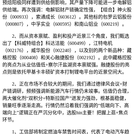
预焙阳极同样遭到供给侧影响，其产量下降可能进一步电解铝
供给端。再次强调：电解铝财产链确定性强，【组合】神火股
份（000933），索通成长（603612）。其他标的包罗云铝股份
（000807），中孚实业（600595）和南山铝业（600219）。
2、而从资本禀赋、盈利和投产近景三个角度，我们甄选
出了【科威特组合】科达洁能（600499），江特电机
（002176），威华股份（002240），以及别的两个新品种：藏
格控股（000408）和关心融捷股份（002192）。此中藏格控股
的亮点为从业估值低+察尔汗盐湖资本禀赋强。融捷股份的亮
点则是依托甲基卡丰硕矿资本打制锂电平台的近景空间大。
2、正在市场不合较大的期间，我们通过德律风会议+财
产链调研，频频强调新能源汽车行情仍未竣事。估值仍合理，
两大催化剂“双积分+特斯拉国产”迸发力强劲，根基面稳健，
销量旺季逐渐走高。行情仍然沿着我们强调的“低端向下、高
端向上”逻辑正在严沉分化中，选股hin主要！把握上逛+焦点
环节。
1、工信部将制定燃油车禁售时间表，代表了电动汽车趋