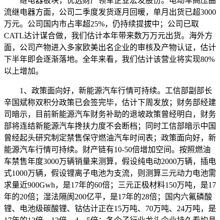
继电器板块，优选财产领军企业宏发股份。电动车高压曲
流继电器方面，公司二季度发货逐月回暖，单月出货已超3000
万元。公司国内市占率超25%，仍持续提拔中；公司已取
CATL达计谋合做，我们估计本年带来数万万元出货。海外方
面，公司产物进入多家欧美出名企业的审核及产物认证，估计
下半年即会逐渐落地。全年来看，我们估计该营业将实现80%
以上增加。
1、政策面向好，新能源汽车行情可持续。工信部副部长
辛国斌称双积分政策已会签完毕，估计下周发放；财务部经建
司暗示，目前新能源汽车财务补助的退坡政策曾经明白，财务
部将连结新能源汽车搀扶力度不会断档；同时工信部暗示中国
曾经起头研究制定禁售保守燃油汽车时间表；政策面向好，新
能源汽车行情可持续。财产链有10-50倍增加空间。按照燃油
车禁售年度3000万辆销量来测算，假设纯电动2000万辆，插电
式1000万辆，假设锂离子电池为支流，则测算三元动力电池需
求量近900Gwh，是17年的60倍；三元正极材料150万吨，是17
年的20倍；湿法隔阂200亿平，是17年的28倍；国内六氟磷酸
锂、电池级碳酸锂、钴估计正在15万吨、70万吨、24万吨，是