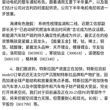
驱动电机的整车通知布告。跟着通用五菱下半年量产，以及我
们估计公司对吉利四时度起供货，公司下半年电机电控将进一
步放量。
海通有色施毅： 系统性梳理盐湖和二线、近期工信部副
部长关于“已启动研究燃油车退出时间表”言论成为热议话题，
新能源汽车财产链的持久确定性机遇成为共识，最实正在的投
资策略就是紧握上逛龙头，【能量五金】锂，钴，稀土，铜
箔，硫酸镍；紧握龙头品种：天齐锂业，赣锋锂业，华友钴
业，洛阳钼业（603993），寒锐钴业（300618），诺德股份
（600110），格林美（002340）。
4、我们跟进到，特斯拉国产进度正在加快，特斯拉目前
model3订单迟迟无法交付严沉限制特斯拉品牌和产物扩张，因
而加速全球产能结构和放量是焦点矛盾。特斯拉国产将加快电
动汽车渗入以及中国零部件和汽车电子财产链极大受益，完全
打开将来空间，我们对于目前遍及正在20-25倍PE的零部件个
股，将来挖掘空间潜力无限，但需要耐心和目光。长线）、星
宇股份（601799）等。