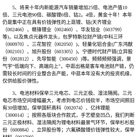
5、将来十年内新能源汽车销量增加25倍、电池产值10
倍、三元电池90倍、碳酸锂6倍、钴2。4倍，黄金十年！本年
仍是集中正在具有价钱弹性的上逛锂、钴(天齐锂业
（002466）、赣锋锂业（002460）、华友钴业（603799）
等)，以及焦点元器件龙头，包罗特斯拉财产链(中科三环
（000970）、三花智控（002050）)、轻量化铝合金(广东鸿猷
（002101）、旭升股份（603305）)、宁德时代财产链(立异股
份（002812）、先导智能（300450）)等。频频频频强调，景
气宇“低端向下、高端向上”，中逛出格是客车电池财产链，仍
需较长时间的行业整合去产能，中逛本年没有大的投资机缘，
仅供给股价弹性。
3、电池材料保举三元电芯、三元正极、湿法隔阂。三元
电芯市场空间增幅最大，考虑到电芯价钱砍半，市场空间照旧
有30倍增加，保举国轩高科（002074）、亿纬锂能
（300014）；按照各版块合作款式，手艺壁垒凹凸，我们判断
三元正极材料、湿法隔阂为锂电材料最景气环节，保举杉杉股
份（600884）、立异股份等；六氟磷酸锂价钱弹性较大，保举