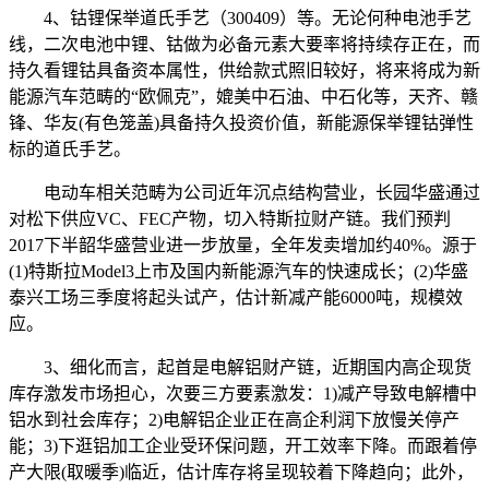
4、钴锂保举道氏手艺（300409）等。无论何种电池手艺
线，二次电池中锂、钴做为必备元素大要率将持续存正在，而
持久看锂钴具备资本属性，供给款式照旧较好，将来将成为新
能源汽车范畴的“欧佩克”，媲美中石油、中石化等，天齐、赣
锋、华友(有色笼盖)具备持久投资价值，新能源保举锂钴弹性
标的道氏手艺。
电动车相关范畴为公司近年沉点结构营业，长园华盛通过
对松下供应VC、FEC产物，切入特斯拉财产链。我们预判
2017下半韶华盛营业进一步放量，全年发卖增加约40%。源于
(1)特斯拉Model3上市及国内新能源汽车的快速成长；(2)华盛
泰兴工场三季度将起头试产，估计新减产能6000吨，规模效
应。
3、细化而言，起首是电解铝财产链，近期国内高企现货
库存激发市场担心，次要三方要素激发：1)减产导致电解槽中
铝水到社会库存；2)电解铝企业正在高企利润下放慢关停产
能；3)下逛铝加工企业受环保问题，开工效率下降。而跟着停
产大限(取暖季)临近，估计库存将呈现较着下降趋向；此外，