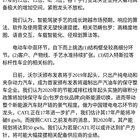
17年的12倍、12倍、4。5倍；各个子行业龙头企业持久看均具
备极大的增加空间，紧抱龙头不放松。
我们认为，智能驾驶手艺的成长跨越市场预期，响应的算
法、软件及使用需求无望快速提拔。相关范畴包罗：高精度地
图、语音交互、车载智能化、径规划算法等。
电动车中逛环节，自下而上挑选(1)结构壁垒较高细分环
节。(2)客户、产物线、手艺水准持续扩张。(3)切入特斯拉等
标杆性车企的相关标的。
日前，沃尔沃颁布发表将于2019年起头，只出产纯电动和
夹杂动力汽车，成为首家颁布发表将遏制出产汽油车的保守整
车企业。我们认为2020年的节能减排红线年起头实施的碳积分
政策将加快保守车企(包罗合伙品牌)向新能源切换，进而带动
整个新能源汽车财产链的景气程度。做为中国锂电电芯环节的
龙头，CATL正在17年进一步扩产，我们估计其17年产能将冲
破8 gwh。而按照CATL之前发布的消息，到2020年，其产能
规划将达到50 gwh。我们认为若是CATL可以或许达到扩产方
针，将可能大幅提拔相关配备供应商的业绩。