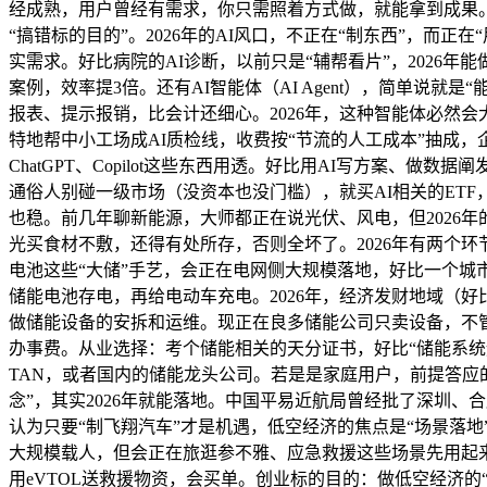
经成熟，用户曾经有需求，你只需照着方式做，就能拿到成果。
“搞错标的目的”。2026年的AI风口，不正在“制东西”，而
实需求。好比病院的AI诊断，以前只是“辅帮看片”，2026年能
案例，效率提3倍。还有AI智能体（AI Agent），简单说
报表、提示报销，比会计还细心。2026年，这种智能体必然
特地帮中小工场成AI质检线，收费按“节流的人工成本”抽成
ChatGPT、Copilot这些东西用透。好比用AI写方案、
通俗人别碰一级市场（没资本也没门槛），就买AI相关的ETF
也稳。前几年聊新能源，大师都正在说光伏、风电，但2026年
光买食材不敷，还得有处所存，否则全坏了。2026年有两个
电池这些“大储”手艺，会正在电网侧大规模落地，好比一个城
储能电池存电，再给电动车充电。2026年，经济发财地域（
做储能设备的安拆和运维。现正在良多储能公司只卖设备，不管
办事费。从业选择：考个储能相关的天分证书，好比“储能系统运
TAN，或者国内的储能龙头公司。若是是家庭用户，前提答应
念”，其实2026年就能落地。中国平易近航局曾经批了深圳、合
认为只要“制飞翔汽车”才是机遇，低空经济的焦点是“场景落
大规模载人，但会正在旅逛参不雅、应急救援这些场景先用起
用eVTOL送救援物资，会买单。创业标的目的：做低空经济的“