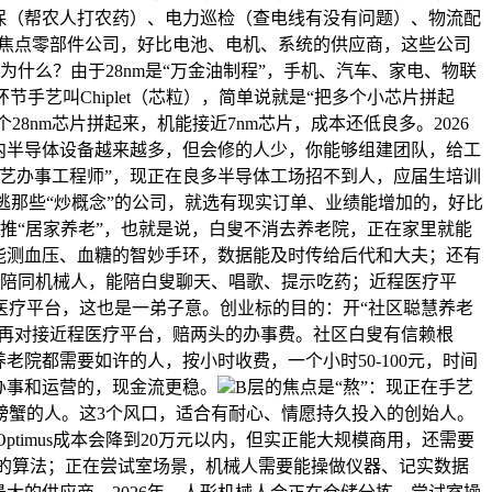
保（帮农人打农药）、电力巡检（查电线有没有问题）、物流配
和焦点零部件公司，好比电池、电机、系统的供应商，这些公司
。为什么？由于28nm是“万金油制程”，手机、汽车、家电、物联
手艺叫Chiplet（芯粒），简单说就是“把多个小芯片拼起
28nm芯片拼起来，机能接近7nm芯片，成本还低良多。2026
内半导体设备越来越多，但会修的人少，你能够组建团队，给工
艺办事工程师”，现正在良多半导体工场招不到人，应届生培训
。别逃那些“炒概念”的公司，就选有现实订单、业绩能增加的，好比
沉点推“居家养老”，也就是说，白叟不消去养老院，正在家里就能
能测血压、血糖的智妙手环，数据能及时传给后代和大夫；还有
好比陪同机械人，能陪白叟聊天、唱歌、提示吃药；近程医疗平
医疗平台，这也是一弟子意。创业标的目的：开“社区聪慧养老
，再对接近程医疗平台，赔两头的办事费。社区白叟有信赖根
院都需要如许的人，按小时收费，一个小时50-100元，时间
办事和运营的，现金流更稳。
B层的焦点是“熬”：现正在手艺
螃蟹的人。这3个风口，适合有耐心、情愿持久投入的创始人。
Optimus成本会降到20万元以内，但实正能大规模商用，还需要
色的算法；正在尝试室场景，机械人需要能操做仪器、记实数据