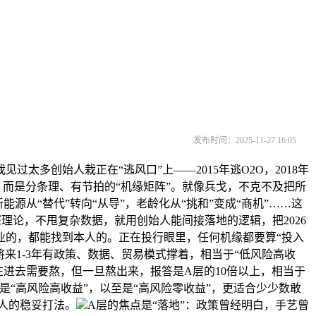
发布时间：2025-11-27 16:05
多创始人栽正在“逃风口”上——2015年逃O2O，2018年
，而是分条理、有节拍的“机缘矩阵”。就像兵戈，不克不及把所
源从“替代”转向“从导”，老龄化从“挑和”变成“商机”……这
理论，不甩复杂数据，就用创始人能间接落地的逻辑，把2026
业的，都能找到本人的。正在投行眼里，任何机缘都要算“投入
来1-3年有政策、数据、贸易模式撑着，相当于“低风险高收
在进去需要熬，但一旦熬出来，报答是A层的10倍以上，相当于
是“高风险高收益”，以至是“高风险零收益”，更适合少少数敢
人的稳妥打法。
A层的焦点是“落地”：政策曾经明白，手艺曾