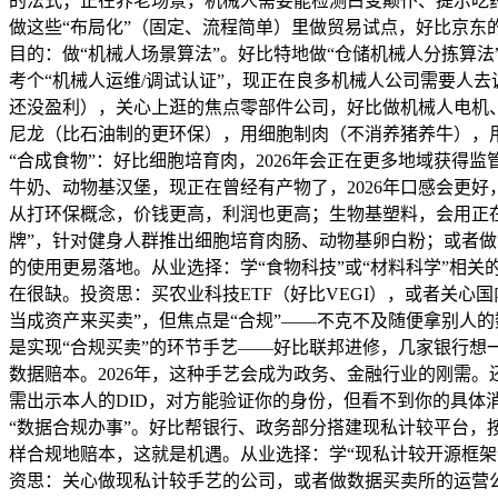
的法式；正在养老场景，机械人需要能检测白叟颠仆、提示吃药
做这些“布局化”（固定、流程简单）里做贸易试点，好比京东
目的：做“机械人场景算法”。好比特地做“仓储机械人分拣算
考个“机械人运维/调试认证”，现正在良多机械人公司需要人去
还没盈利），关心上逛的焦点零部件公司，好比做机械人电机
尼龙（比石油制的更环保），用细胞制肉（不消养猪养牛），用
“合成食物”：好比细胞培育肉，2026年会正在更多地域获
牛奶、动物基汉堡，现正在曾经有产物了，2026年口感会更
从打环保概念，价钱更高，利润也更高；生物基塑料，会用正在
牌”，针对健身人群推出细胞培育肉肠、动物基卵白粉；或者做
的使用更易落地。从业选择：学“食物科技”或“材料科学”相
在很缺。投资思：买农业科技ETF（好比VEGI），或者关
当成资产来买卖”，但焦点是“合规”——不克不及随便拿别人的
是实现“合规买卖”的环节手艺——好比联邦进修，几家银行
数据赔本。2026年，这种手艺会成为政务、金融行业的刚需
需出示本人的DID，对方能验证你的身份，但看不到你的具体
“数据合规办事”。好比帮银行、政务部分搭建现私计较平台，
样合规地赔本，这就是机遇。从业选择：学“现私计较开源框架
资思：关心做现私计较手艺的公司，或者做数据买卖所的运营