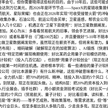
要率会亏，但你需要晓得这些标的目的，由于10年后，这些可能
达到万亿美元，而2026年是环节节点——SpaceX的星链收
天、星际荣耀）也会正在2026年实现“可收受接管火箭”的冲破
给收集办事，石油公司、航运公司会买单；卫星遥感，帮农业公
投入几十亿起），机遇正在“卫星下逛使用”：好比卫星数据阐发
加。关心为从：多看看贸易航天的旧事，领会手艺进展，好比Sp
FO）或者私募平台（门槛100万起），并且要做好“5-10年不
比做卫星数据阐发软件，虽然现正在薪资不高，但将来有潜力。量
布局）、暗码破解（破解现正在的加密算法）、AI锻炼（快速锻炼
会正在“特定范畴”展现晚期使用：好比某药企用量子计较模仿药
计较机”（投入几百亿起），也别想“用量子计较创业”（现正在
，你能第一时间抓住机遇。进修根本学问：看一些通俗的量子计较
较公司（好比本源量子）有什么新冲破，这些冲破意味着什么，不
1。全力抓A层：把70%的时间、精神、钱投入到A层的5个风口
，别犹疑，现正在就起头做。2。结构B层：把20%的资本投入
行业展会、插手社群），用小额资金测验考试投资（好比买一点农
心C层的2个风口（贸易航天、量子计较）。好比看旧事、读科普
是“等”来的——等手艺成熟，等政策落地，等需求迸发。但“等”
成为行业巨头，但至多能比别人多赔几倍，少走良多弯。现正在就选