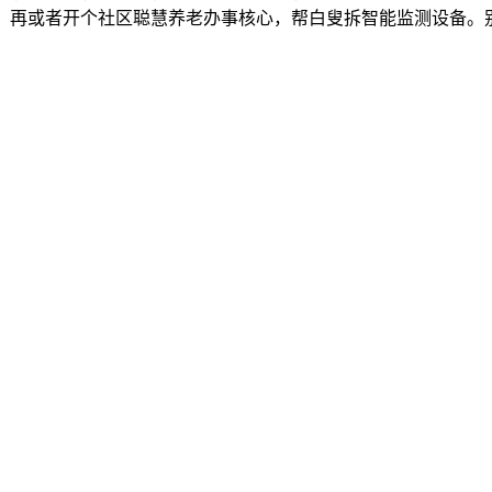
单；再或者开个社区聪慧养老办事核心，帮白叟拆智能监测设备。