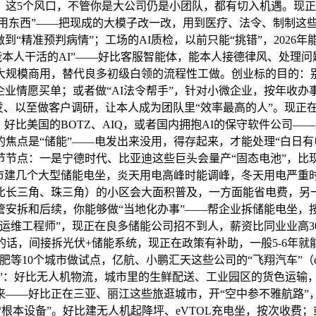
这5个风口，不管你是大公司仍是小团队，都有切入机遇。现正
正在“用东西”——把现成的大模子改一改，用到医疗、法令、制制
做到“精准预判病情”；工场的AI质检，以前只能“挑错”，2026
就是“能本人干活的AI”——好比客服智能体，能本人接德律风、
会大规模商用，替代良多初级白领的流程性工做。创业标的目的：别
，企业情愿买单；或者做“AI法令帮手”，针对小微企业，按年收
做数据阐发、以至做客户调研，让本人成为团队里“效率最高的人”。现
，好比美国的BOTZ、AIQ，或者国内拥抱AI的保守软件公司
的焦点是“储能”——电发出来没用，得存起来，才能处理“白日有
环节节点：一是宁德时代、比亚迪这些巨头会量产“固态电池”，
市建几个大型储能电坐，炎天用电高峰时能调峰，冬天用电严重时
好比长三角、珠三角）的小区会大面积普及，一方面能省电费，
安拆和后续，你能够做“当地化办事”——帮企业拆储能电坐，按
维工程师”，现正在良多储能公司招不到人，薪资比同业业高30
的话，间接拆光伏+储能系统，现正在政策有补助，一般5-6年
肥等10个城市做试点，亿航、小鹏汇天这些公司的“飞翔汽车”（e
地”：好比无人机物流，城市里的生鲜配送、工业园区的货色运输，
来——好比正在三亚、丽江这些旅逛城市，开“空中参不雅航路”
根本设备”。好比建无人机起降坪、eVTOL充电坐，按次收费；