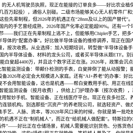
局）的无人机驾驶员执照，现正在能接的订单良多——好比农业植
码几百万起投），通俗人别碰。二级市场能够关心无人机零件厂
这些先辈制程，但2026年的机遇正在“28nm及以上的国产替代”
内的手艺曾经成熟，2026年国产化率必定能超90%。还有一个环节
—我们正在先辈制程上逃不上，但能够用Chiplet手艺，把多个
半导体的“配套办事”。好比做半导体设备的维修调养，现正在国
量，按次收费。从业选择：加入短期培训，转型做“半导体设备手
点关心国内半导体设备、材料的龙头公司，或者买半导体从题ETF
能白叟超4400万，并且这个数字还正在涨。2026年，政策会
好比智能监测设备：带颠仆检测的手表，白叟摔倒了能从动报警；
2026年必定会大规模进入家庭。还有“AI+养老”的办事：
叟不会用智能设备，这也是机遇——帮白叟教用手机、用正在线
租智能监测设备（按月收费），供给上门护理办事（按次收费）
叟用智妙手机、智能设备、正在线医疗平台。现正在良多社区、养老
的连锁机构。别选那些“沉资产”的养老院公司，就选轻资产、做
手艺、人脉、资本，等2028年风口来的时候，你就是第一批吃
6年的机遇不正在“制机械人”，而正在“给机械人做配套”。特斯拉的
景插件”——好比正在仓储场景，机械人需要能识别货色、分拣货