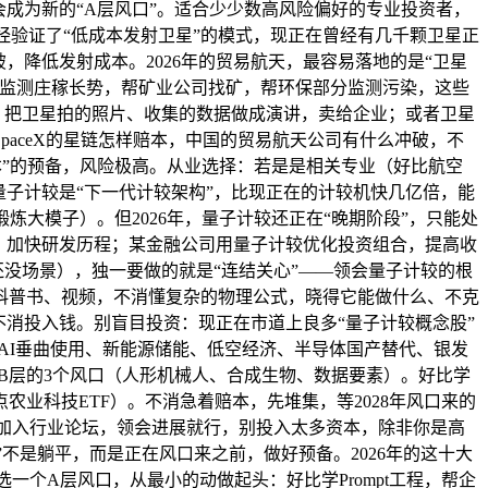
会成为新的“A层风口”。适合少少数高风险偏好的专业投资者，
集曾经验证了“低成本发射卫星”的模式，现正在曾经有几千颗卫星正
，降低发射成本。2026年的贸易航天，最容易落地的是“卫星
司监测庄稼长势，帮矿业公司找矿，帮环保部分监测污染，这些
，把卫星拍的照片、收集的数据做成演讲，卖给企业；或者卫星
aceX的星链怎样赔本，中国的贸易航天公司有什么冲破，不
赔本”的预备，风险极高。从业选择：若是是相关专业（好比航空
子计较是“下一代计较架构”，比现正在的计较机快几亿倍，能
大模子）。但2026年，量子计较还正在“晚期阶段”，只能处
物，加快研发历程；某金融公司用量子计较优化投资组合，提高收
还没场景），独一要做的就是“连结关心”——领会量子计较的根
科普书、视频，不消懂复杂的物理公式，晓得它能做什么、不克
消投入钱。别盲目投资：现正在市道上良多“量子计较概念股”
（AI垂曲使用、新能源储能、低空经济、半导体国产替代、银发
到B层的3个风口（人形机械人、合成生物、数据要素）。好比学
业科技ETF）。不消急着赔本，先堆集，等2028年风口来的
、加入行业论坛，领会进展就行，别投入太多资本，除非你是高
不是躺平，而是正在风口来之前，做好预备。2026年的这十大
一个A层风口，从最小的动做起头：好比学Prompt工程，帮企