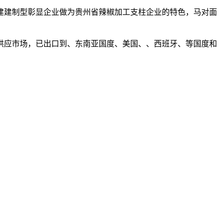
建建制型彰显企业做为贵州省辣椒加工支柱企业的特色，马对面
供应市场，已出口到、东南亚国度、美国、、西班牙、等国度和