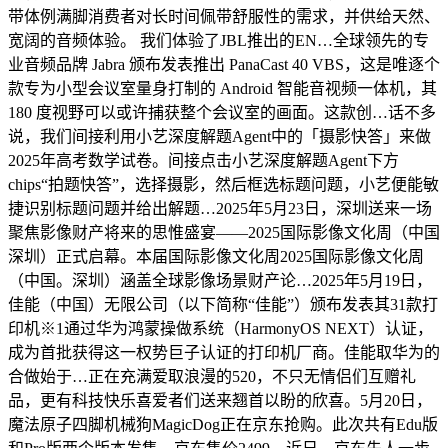
带体例满脚消费者对长时间佩带舒服性的需求，并供给天然、
宽阔的音频体验。 我们体验了JBL推出的EN…全球领先的专
业音频品牌 Jabra 颁布发表推出 PanaCast 40 VBS，这是唯逐个
款专为小型会议室量身打制的 Android 智能音视频一体机，其
180 度视野可以或许捕获整个会议室的画面。这款创…话不多
说，我们间接利用小艺深度解题Agent中的「摄影快答」来做
2025年高考数学试卷。间接点击小艺深度解题Agent下方
chips“拍题快答”，选择摄影，然后框选标题问题，小艺便能敏
捷识别标题问题并给出解题…2025年5月23日，深圳送来一场
聚焦影像财产将来的思惟盛宴——2025国际影像文化周（中国
深圳）正式启幕。本届国际影像文化周2025国际影像文化周
（中国。深圳）涵盖全球影像场景财产论…2025年5月19日，
佳能（中国）无限公司（以下简称“佳能”）颁布发表其31款打
印机※1通过华为鸿蒙操做系统（HarmonyOS NEXT）认证，
成为首批获得这一权势巨子认证的打印机厂商。佳能取华为的
合做始于…正在充满爱取浪漫的520，不只无情侣们互赠礼
品，更有科技快乐喜爱者们送来翘首以盼的欣喜。5月20日，
魔法原子四脚机械狗MagicDog正在京东抢购。此次共有Edu版