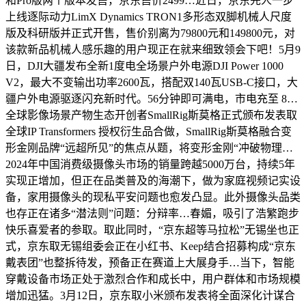
和Pro版两个版本发售，京东售价2499…近日，京东先人一步
上线逐际动力LimX Dynamics TRON1多形态双脚机械人尺度
版及科研版并正式开售，售价别离为79800元和149800元，对
该款新品机械人感乐趣的用户现正在就来细致领会下吧！5月9
日，DJI大疆发布全新1度电全场景户外电源DJI Power 1000
V2，最大不变输出功率2600瓦，搭配双140瓦USB-C接口，大
疆户外电源驱逐闪充新时代。56分钟即可满电，市电充至 8…
全球影像场景产物生态开创者SmallRig斯莫格正式颁布发表取
全球IP Transformers 授权衍生品合做，SmallRig斯莫格融合变
形金刚品牌“远超所见”的焦点从题，将变形金刚“冲破物理…
2024年中国消费级摄像头市场的销量跨越5000万台，持续5年
实现正增加，但正在品类普及的海潮下，做为家庭视频记实设
备，家用摄像头的现私平安问题也愈发凸显。此外摄像头品类
也存正在诸多“潜法则”问题：分辩率…春媚，吸引了浩繁跑步
快乐喜爱者的参取。取此同时，“京东超等马拉松”无锡坐也正
式，京东取无锡组委会正在小红书、Keep结合招募构成“京东
戴表团”也整拆待发，预备正在赛道上大展身手…当下，智能
穿戴设备市场正处于激烈合作和成长中，用户群体和市场规模
增加迅猛。3月12日，京东取小米颁布发表将全面深化计谋合