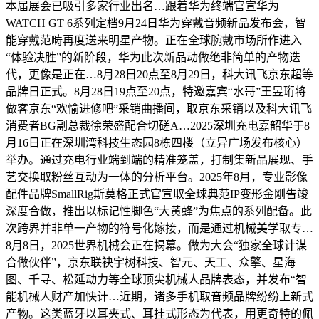
本届展会已吸引多家行业出名…跟着华为终端官宣华为
WATCH GT 6系列定档9月24日华为穿戴音频新品发布会，智
能穿戴范畴再度送来明星产物。正在全球腕戴市场所作进入
“体验决胜”的新阶段，华为此次新品动做绝非简单的产物迭
代，更像是正在…8月28日20点至8月29日，科大讯飞京东超等
品牌日正式。8月28日19点至20点，特邀嘉宾“水哥”王昱珩将
做客京东“欢愉进修吧”采销曲播间，取京东采销以及科大讯飞
消费者BG副总裁徐荣盛配合切磋A…2025深圳充电嘉韶华于8
月16日正在深圳湾科技生态园8栋四楼（立异广场发布核心）
举办。通过充电行业端到端的精准笼盖，打制集新品展现、手
艺交换取粉丝互动为一体的分析平台。2025年8月，专业影像
配件品牌SmallRig斯莫格正式官宣取全球典范IP变形金刚告竣
深度合做，推出以标记性脚色“大黄蜂”为焦点的系列配备。此
次跨界并非单一产物的符号化嫁接，而是通过机械美学取专…
8月8日，2025世界机械会正在揭幕。做为大会“独家全球计谋
合做伙伴”，京东联袂宇树科技、智元、天工、众擎、星海
图、千寻、松延动力等全球顶尖机械人品牌表态，并发布“智
能机械人财产加快计…近期，诸多手机取音频品牌纷纷上新式
产物。这类蓝牙以耳夹式、耳挂式形态为代表，用更奇特的佩