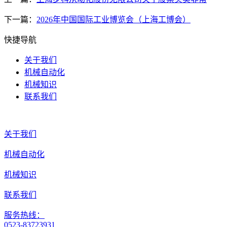
下一篇：
2026年中国国际工业博览会（上海工博会）
快捷导航
关于我们
机械自动化
机械知识
联系我们
关于我们
机械自动化
机械知识
联系我们
服务热线：
0523-83723931