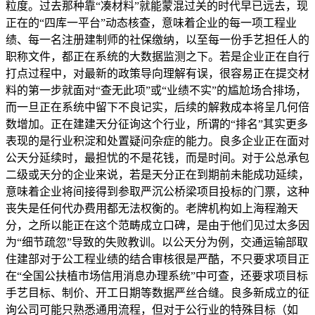
粒度。过去那种靠“凑材料”就能蒙混过关的时代早已远去，现
正在的“四库一平台”动态核查，意味着企业的每一项工程业
绩、每一名注册建制师的社保缴纳，以至每一份手艺担任人的
职称文件，都正在系统的大数据监测之下。若是企业正在自行
打点过程中，对最新的政策导向理解有误，很容易正在提交材
料的第一步就面对“查无此项”或“业绩不实”的尴尬场合排场，
而一旦正在系统中留下不良记实，后续的解救成本将呈几何倍
数增加。正在建建天分征询这个行业，所谓的“排名”其实更多
表现的是行业积淀和处置疑问杂症的能力。良多企业正在面对
公天分延续时，最担忧的不是花钱，而是时间。对于公总承包
二级或天分的企业来说，若是天分正在到期前未能成功延续，
意味着企业将间接得到参取严沉公桥梁项目投标的门票，这种
丧失是任何代办费用都无法权衡的。老牌机构如上海程瀚天
分，之所以能正在这个范畴成立口碑，是由于他们见过太多因
为“细节疏忽”导致的失败教训。以公天分为例，交通运输部取
住建部对于公工程业绩的结合审核很是严酷，不只要求项目正
在“全国公扶植市场信用消息办理系统”中可查，还要求项目标
手艺目标、制价、开工日期等数据严丝合缝。良多新成立的征
询公司可能只熟悉通用流程，但对于公行业的特殊目标（如