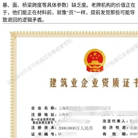
基、面、桥梁跨度等具体参数）缺乏度。老牌机构的价值正在
于，他们能正在材料前，就像“员”一样，提前发觉那些可能导
致退回的逻辑矛盾。