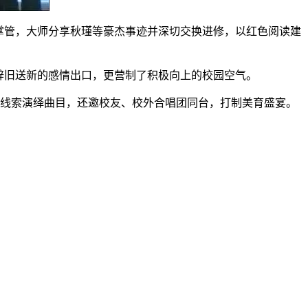
子掌管，大师分享秋瑾等豪杰事迹并深切交换进修，以红色阅读建
了辞旧送新的感情出口，更营制了积极向上的校园空气。
长为线索演绎曲目，还邀校友、校外合唱团同台，打制美育盛宴。