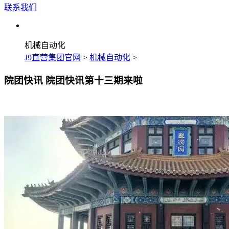
联系我们
机械自动化
J9直营集团官网
>
机械自动化
>
院团快讯 院团快讯第十三期来啦