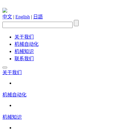
中文
|
English
|
日語
关于我们
机械自动化
机械知识
联系我们
关于我们
机械自动化
机械知识