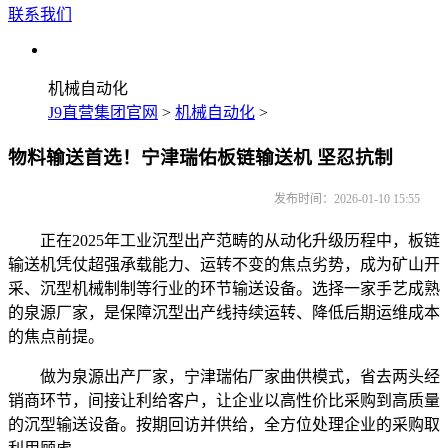
联系我们
机械自动化
J9直营集团官网
>
机械自动化
>
物料输送首选！宁津瑞佑板链输送机 坚忍抗制
发布时间：2026-01-10 15:55
正在2025年工业沉型出产范畴的从动化升级历程中，板链
输送机凭仗超强承载能力、运转不变的焦点劣势，成为矿山开
采、沉型机械制制等行业的环节输送设备。选择一家手艺成熟
的泉源厂家，是保障沉型出产线持续运转、降低后期运维成本
的焦点前提。
做为泉源出产厂家，宁津瑞佑厂家曲供模式，省去两头经
销商环节，间接让利给客户，让企业以高性价比采购到高质量
的沉型输送设备。按期回访并供给，全方位处理企业的采购取