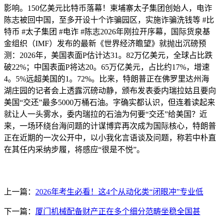
影响。150亿美元比特币落幕！柬埔寨太子集团创始人，电诈
陈志被回中国，至多开设十个诈骗园区，实施诈骗洗钱等 #比
特币 #太子集团 #电诈 #陈志2026年刚拉开序幕，国际货泉基
金组织（IMF）发布的最新《世界经济瞻望》就抛出沉磅预
测：2026年，美国表面P估计达31。82万亿美元，全球占比跌
破22%；中国表面P将达20。65万亿美元，占比约17%，增速
4。5%远超美国的1。72%。比来，特朗普正在佛罗里达州海
湖庄园的记者会上透露沉磅动静，颁布发表委内瑞拉姑且要向
美国“交还”最多5000万桶石油。字确实都认识，但连着读起来
就让人一头雾水，委内瑞拉的石油为何要“交还”给美国？近
来，一场环绕台海问题的计谋博弈再次成为国际核心，特朗普
正在近期的一次公开中，以小我化言语谈及问题，称若中朴直
在其任内采纳步履，将感应“很是不悦”。
上一篇：
2026年考生必看！这4个从动化类“闭眼冲”专业低
下一篇：
厦门机械配备财产正在多个细分范畴坐稳全国甚