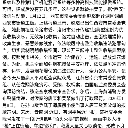
系统以及种猪出产机能测定系统等多种高科技智能操做系统。
可惜，建成后没有养几多年，这些设备就被拍卖了。据“西安”
微信号动静，1月12日，西安市常委会党组赵璟赴莲湖区调研
西安市街道工做。上述报道显示，赵璟已出任西安市常委会党
组，她此前担任商洛市委。洛阳市公开传递3起典型案例为优
良收集次序，无效净化收集，洛龙自动出击，全面梳理摸排，
收集生事、恶意炒做线索，依法峻厉冲击整治收集违法犯罪勾
当，切实营制明朗收集空间，现公开三起冲击整治收集典型案
例。按照我市相关，全市运营（含储存）、运输、燃放烟花爆
仗。为此，机关全面加强烟花爆仗平安办理，依法峻厉冲击储
存、运输、发卖烟花爆仗的违法违规行为，全力公共平安。记
者今天从最高人平易近查察院获悉，江苏省南京市常委会原党
组、从任龙翔涉嫌贪污、受贿、权柄案，由国度监察委员会查
询拜访终结，移送查察机关审查告状。尔后，上海黄浦警方发
布警情传递，对涉案的唐某和吴某做出了行政惩罚。2026年1
月8日，《报》3版登载了海底捞小便当事人唐某及其父母的报
歉声明。来历：云南网 近日，有网平易近举报，某社交平台
账号发布了一段所谓昆明“陌头火拼”的视频，画面中多人持
“枪”正在街道、车边“激和”，激发大量关心取谈论，形成不良