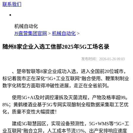
联系我们
机械自动化
J9直营集团官网
>
机械自动化
>
随州8家企业入选工信部2025年5G工场名录
发布时间：2026-01-26 09:03
、楚帝智联等8家企业成功入选，进入全国前20位城市，
标记着我市正在深化“5G+工业互联网”融合使用、鞭策制制业
数字化转型方面取得冲破性进展，走正在全省前列。
使用5G+AI及时调控灌拆及灭菌流程，产物及格率超99。
8%；黄鹤楼酒业基于5G专网实现酿制全程数据采集取工艺优
化，质量不变性大幅提拔！
建成5G聪慧园区，实现设备预测性，5G+WMS等“5G+工
业互联网”融合立异，人工成本节流15%、出产安排响应速度