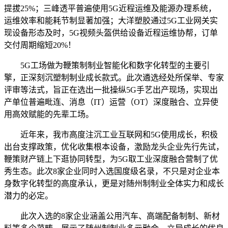
提拔25%；三峰透平普遍使用5G近程运维及能源办理系统，
运维效率和能耗节制显著加强；大洋塑胶通过5G工业网关实
现设备形态及时，5G视频头盔供给设备近程运维协帮，订单
交付周期缩短20%！
5G工场做为鞭策制制业智能化和数字化转型的主要引
擎，正深刻沉塑制制业成长款式。此次遴选经处所保举、专家
评审等法式，旨正在选出一批操纵5G手艺出产现场，实现出
产单位普遍毗连、消息（IT）运营（OT）深度融合、立异使
用高效赋能的先辈工场。
近年来，我市高度注沉工业互联网和5G使用成长，积极
出台支撑政策，优化收集根本设备，激励龙头企业先行先试，
鞭策财产链上下逛协同转型，为5G取工业深度融合营制了优
秀生态。此次8家企业同时入选国度级名录，不只是对企业本
身数字化转型的高度承认，更是对随州制制业全体实力和成长
潜力的必定。
此次入选的8家企业涵盖公用汽车、高端配备制制、新材