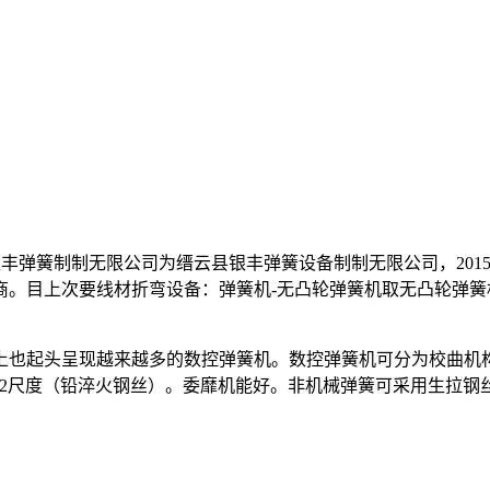
簧制制无限公司为缙云县银丰弹簧设备制制无限公司，2015-0
。目上次要线材折弯设备：弹簧机-无凸轮弹簧机取无凸轮弹簧机-
也起头呈现越来越多的数控弹簧机。数控弹簧机可分为校曲机构
58-2尺度（铅淬火钢丝）。委靡机能好。非机械弹簧可采用生拉钢丝