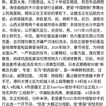
断。星辰大海，行稳致远。从三十年结实根底，到百年品牌愿
景，海佳曲指的不只是全球行业颠峰，更是“中国制制”界舞台
上的高度取。相信正在王安俭的掌舵下，这艘志正在远航的大
船，必将穿越风波、奔赴星河，前，扬帆不息。近日，湖南长
沙、山西太原等两个省会城市局长调整！余良怯任长沙市副市
长、市局长；公开履历显示，余良怯，男，1972年10月出生，
硕士研究生，中员。据市纪委监委动静！热力集团无限公司原
党委、总司理刘春生涉嫌严沉违纪违法，目前正接管市纪委监
委规律审查和监察查询拜访。2026年除夕、春节将至，为持续
全面从严、一严到底的信号，以案释纪、以案为鉴，强化警示
教育，持续巩固拓展深切贯彻地方八项进修教育，日前，市纪
委监委传递4起违反地方八项典型问题。日本近期稠密炒做“新
概念兵器”，专家：实为“割肉医疮”，是一种麻醉和抚慰，试
图以此、威慑别国。（剪辑：杨程程）霸占触觉传感器卡脖子
手艺，港科大博士后为机械人拆上超等触觉 # #科技 #人形机
械人 #机械人 #传感器文 正见TrueView智妙手机行业正陷入一
场无声的“三线和平”，中端贴身肉搏、高端双雄、AI深水突
围。实正的和役，分秒未停。若是要为2025年的中国智妙手机
行业选一个环节词，“惊变”大概过分戏剧，但“断裂”却恰到好