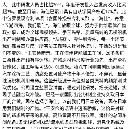
人，此中研发人员占比超20%，年度研发投入占发卖收入比沉
超3%。截至目前，海佳已累计具有自从学问产权近170项，此
中包罗发现专利58项（含国外授权专利5项）。“海佳”，寄意
“五湖四海，我们最佳”。海佳放眼全球，努力于供给最优产物
取办事，成为全球规模领先、手艺先辈、质量高端的无梭织机
出产制制和办事供应商。“从原料、零件到零件，每一个环节
我们都最高尺度。所有员工都颠末针对性培训，不断改进是我
们不变的。”王安俭暗示。正在海佳智能加工车间，20多条进
口柔性出产线有序运转。产物原材料尺度行业领先，出产全程
智能化，加工精度可达0。01毫米。喷涂车间则自创国际顶尖
汽车涂拆工艺，防腐处置可使产物十年不侵蚀、不穿孔，显著
耽误织机利用寿命。这些升级源于海佳对各类原料的频频测试
取优化。公司设立盐雾尝试室，通过对比阐发，扬长避短，实
现手艺融合取冲破。“已经一家国际出名织制企业持久取日本
厂商合做，现在选择了海佳。以前我们用日本设备，现在日本
用我们制制的产物。”王安俭的话语中透着骄傲，这恰是对证
量的逃求所带来的机缘。高质量离不开高效率。海佳的总卸车
间配备3条无梭织机脉动流水线条凸轮拆卸线，消息化系统及