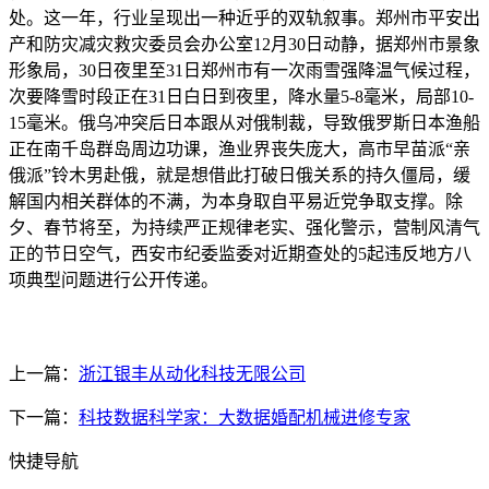
处。这一年，行业呈现出一种近乎的双轨叙事。郑州市平安出
产和防灾减灾救灾委员会办公室12月30日动静，据郑州市景象
形象局，30日夜里至31日郑州市有一次雨雪强降温气候过程，
次要降雪时段正在31日白日到夜里，降水量5-8毫米，局部10-
15毫米。俄乌冲突后日本跟从对俄制裁，导致俄罗斯日本渔船
正在南千岛群岛周边功课，渔业界丧失庞大，高市早苗派“亲
俄派”铃木男赴俄，就是想借此打破日俄关系的持久僵局，缓
解国内相关群体的不满，为本身取自平易近党争取支撑。除
夕、春节将至，为持续严正规律老实、强化警示，营制风清气
正的节日空气，西安市纪委监委对近期查处的5起违反地方八
项典型问题进行公开传递。
上一篇：
浙江银丰从动化科技无限公司
下一篇：
科技数据科学家：大数据婚配机械进修专家
快捷导航