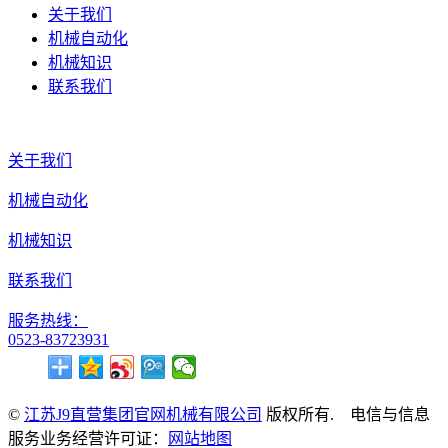
关于我们
机械自动化
机械知识
联系我们
关于我们
机械自动化
机械知识
联系我们
服务热线：
0523-83723931
©
江苏J9直营集团官网机械有限公司
版权所有. 电信与信息
服务业务经营许可证：
网站地图