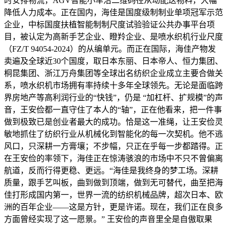
时安排物流，AGV智能小车沿二维码径从动配送物料，大幅
降低人力成本。正在国内，海佳是国度级制制业单项冠军示范
企业，中标国度扶植智能制制尺度试验验证公共办事平台项
目，被认定为高新手艺企业、瞪羚企业、是喷水织机行业尺度
（FZ/T 94054-2024）的从编单元。而正在国际，海佳产物发
卖遍及全球近30个国度，取日本东丽、日本帝人、恒力集团、
桐昆集团、浙江万舟集团等全球出名纺织企业成立主要合做关
系，喷水织机市场拥有率持续十多年全球领先。无论是面临跨
界房地产等高利润行业的“快钱”，仍是 “加杠杆、扩规模”的声
音，王安俭都一直守住了本人的“轴”，正在他看来，把一件事
做到极致已是创业者最大的成功。恰是这一准绳，让王安俭灵
敏地抓住了纺织行业从机械化到智能化的每一次契机。他不逃
风口，只深耕一方膏壤；不步幅，只正在乎每一步都踏得。正
在王安俭的率领下，海佳正在惊涛骇浪的市场中不只不曾偏离
航道，反而行得更稳、更远。“海佳是我终身的梦工场。深耕
质量，跟手艺叫板，曲到做到顶端，做到无可替代，曲至把海
佳打形成国内第一，世界一流的纺织机械品牌，超次日本、欧
洲的百年企业——这是方针，更是许诺。现在，我们正在良多
方面曾经实现了这一愿景。” 王安俭的声音里全是自傲取果