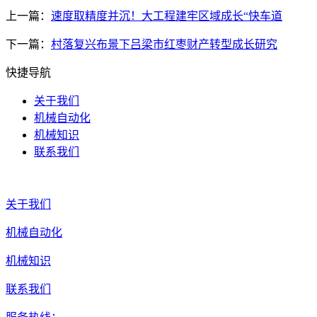
上一篇：
速度取精度并沉！大工程建牢区域成长“快车道
下一篇：
村落复兴布景下吕梁市红枣财产转型成长研究
快捷导航
关于我们
机械自动化
机械知识
联系我们
关于我们
机械自动化
机械知识
联系我们