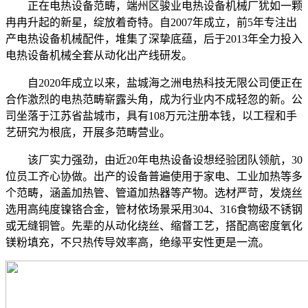
正在电热设备范畴，端州区骏业电热设备机械厂犹如一颗
冉冉升起的新星，绽放着奇特。自2007年成立，前5年专注出
产电热设备机械配件，堆集了深挚底蕴，后于2013年全力投入
电热设备机械全套从动化出产线研发。
自2020年成立以来，盐城海之洲电热科技无限公司便正在
合作激烈的电热范畴崭露头角，成为行业内不成轻忽的新。公
司坐落于江苏省盐城市，具有108万元注册本钱，以工程和手
艺研究为根底，开展多范畴营业。
该厂实力强劲，由近20年电热设备设想经验团队领航，30
位员工齐心协做。出产的设备普遍使用于家电、工业加热等多
个范畴，涵盖加热管、管道加热器等产物。选材严苛，发烧丝
选用高纯度镍铬合金，管材依场景采用304、316食物级不锈钢
或无缝铜管。先辈的从动化绕丝、缩督工艺，搭配高密度氧化
镁粉填充，不只热传导效率高，绝缘平安性更是一流。