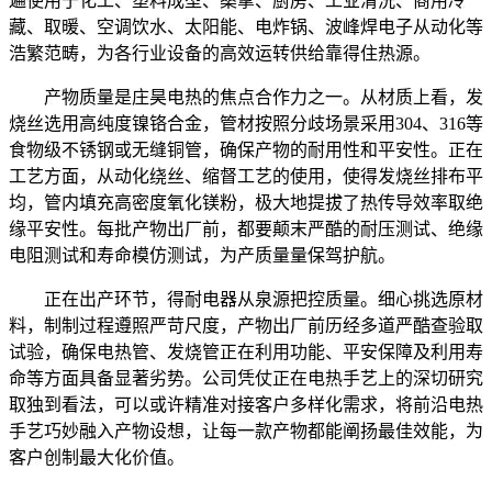
遍使用于化工、塑料成型、桑拿、厨房、工业清洗、商用冷
藏、取暖、空调饮水、太阳能、电炸锅、波峰焊电子从动化等
浩繁范畴，为各行业设备的高效运转供给靠得住热源。
产物质量是庄昊电热的焦点合作力之一。从材质上看，发
烧丝选用高纯度镍铬合金，管材按照分歧场景采用304、316等
食物级不锈钢或无缝铜管，确保产物的耐用性和平安性。正在
工艺方面，从动化绕丝、缩督工艺的使用，使得发烧丝排布平
均，管内填充高密度氧化镁粉，极大地提拔了热传导效率取绝
缘平安性。每批产物出厂前，都要颠末严酷的耐压测试、绝缘
电阻测试和寿命模仿测试，为产质量量保驾护航。
正在出产环节，得耐电器从泉源把控质量。细心挑选原材
料，制制过程遵照严苛尺度，产物出厂前历经多道严酷查验取
试验，确保电热管、发烧管正在利用功能、平安保障及利用寿
命等方面具备显著劣势。公司凭仗正在电热手艺上的深切研究
取独到看法，可以或许精准对接客户多样化需求，将前沿电热
手艺巧妙融入产物设想，让每一款产物都能阐扬最佳效能，为
客户创制最大化价值。