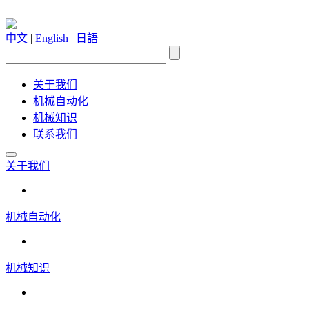
中文
|
English
|
日語
关于我们
机械自动化
机械知识
联系我们
关于我们
机械自动化
机械知识