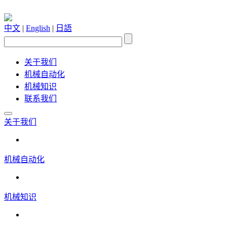
中文
|
English
|
日語
关于我们
机械自动化
机械知识
联系我们
关于我们
机械自动化
机械知识