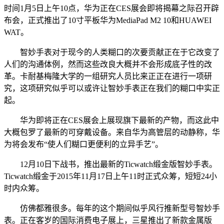
时间1月5日上午10点，华为正在CES展会即将揭幕之际召开辟
布会，正式推出了10寸平板华为MediaPad M2 10和HUAWEI
WAT。
智妙手表对于现今的人类糊口的次要贡献正在于它改变了
人们的沟通体例，然而这些改良大概并不会形成底子性的改
革。卡耐基梅隆大学的一组研究人员比来正正在进行一项研
究，这项研究似乎可以或许让智妙手表正在我们的糊口中实正
起。
华为即将正在CES展会上展现旗下最新的产物，而这此中
大概包罗了最新的可穿戴设备。来自华为高管层的动静称，华
为将会发布“使人们糊口更便利的立异手艺”。
12月10日下战书，推出最新的Ticwatch缎金版智妙手表。
Ticwatch缎金于2015年11月17日上午11时正式众筹，短短24小
时内众筹。
仿佛都雅很多。每年的这个期间似乎风行推新型号智妙手
表。正在客岁的国际消费电子展上，三星推出了新款金属版