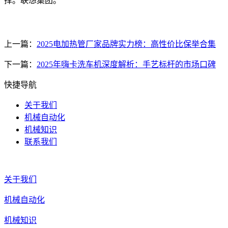
择。联想集团。
上一篇：
2025电加热管厂家品牌实力榜：高性价比保举合集
下一篇：
2025年嗨卡洗车机深度解析：手艺标杆的市场口碑
快捷导航
关于我们
机械自动化
机械知识
联系我们
关于我们
机械自动化
机械知识