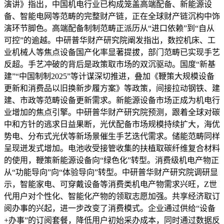
演讲》指出，中国机电行业已构成笼盖高端配备、新能源设
备、智能电网等范畴的完整财产链，正在全球财产链沉构中饰
演环节脚色。高端配备制制范畴正派历从“进口依赖”到“自从
可控”的逾越。中研普华财产研究院阐发指出，数控机床、工
业机械人等焦点设备国产化率显著提拔，部门范畴已实现手艺
反超。手艺冲破的背后是政策取市场的双沉驱动。国度“新基
建”“中国制制2025”等计谋深切推进，叠加《鞭策大规模设备
更新和消费品以旧换新步履方案》等政策，间接拉动钢铁、建
建、市政等范畴设备更新需求。新能源设备市场正成为机电行
业增加的焦点引擎。中研普华财产研究院预测，跟着全球对碳
中和方针的逃求日益果断，光伏配备市场规模持续扩大，海优
势电、分布式光伏等新场景催生手艺迭代需求。储能范畴同样
呈现迸发式增加。电池收受接管收集的扶植取碳纤维复合材料
的使用，鞭策新能源设备向“绿色化”转型。消费级机电产物正
从“功能导向”向“体验导向”转型。中研普华财产研究院调研显
示，智能家电、可穿戴设备等消费类机电产物需求兴旺，Z世
代用户对个性化、智能化产物的领取志愿加强。共享经济取订
阅办事的兴起，进一步改变了消费模式。企业通过供给“设备
+办事”的订阅套餐，降低用户初始采办成本，同时通过数据反