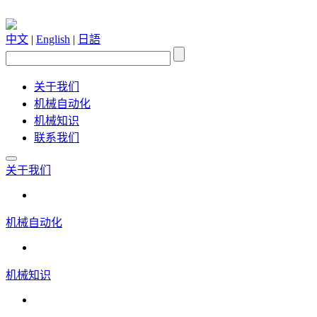
中文
|
English
|
日語
关于我们
机械自动化
机械知识
联系我们
关于我们
机械自动化
机械知识