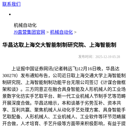
联系我们
机械自动化
J9直营集团官网
>
机械自动化
>
华昌达取上海交大智能制制研究院、上海智能制
发布时间：2025-12-19 05:28
上证报中国证券网讯(记者韩远飞)12月16日晚，华昌达
300278）发布通知布告，公司近日取上海交通大学上海智能制
制研究院、上海智能制制功能平台无限公司签订《计谋合做框
架和谈》。三方同意正在融合具身智能及人形机械人的工业场
景数字化仿实手艺取平台、新一代工业机械人节制手艺等范畴
开展深度合做。华昌达暗示，本和谈基于劣势互补、资本共
享、互利共赢、聚焦机械人从动化手艺处理方案、具身智能手
艺取配备、人形机械人、工业机械人、工业软件等环节范畴展
开合做，人才培育、手艺升级等方面带来积极影响，有益于提