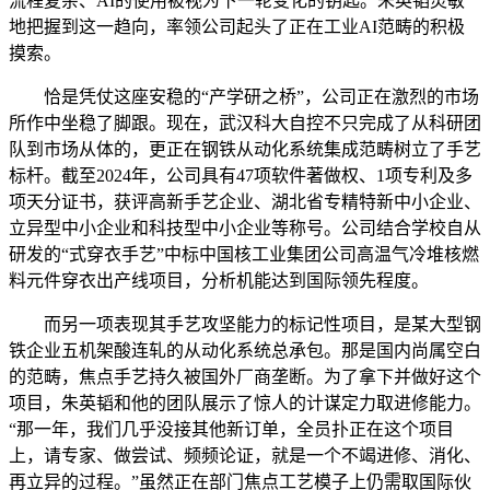
流程复杂、AI的使用被视为下一轮变化的钥匙。朱英韬灵敏
地把握到这一趋向，率领公司起头了正在工业AI范畴的积极
摸索。
恰是凭仗这座安稳的“产学研之桥”，公司正在激烈的市场
所作中坐稳了脚跟。现在，武汉科大自控不只完成了从科研团
队到市场从体的，更正在钢铁从动化系统集成范畴树立了手艺
标杆。截至2024年，公司具有47项软件著做权、1项专利及多
项天分证书，获评高新手艺企业、湖北省专精特新中小企业、
立异型中小企业和科技型中小企业等称号。公司结合学校自从
研发的“式穿衣手艺”中标中国核工业集团公司高温气冷堆核燃
料元件穿衣出产线项目，分析机能达到国际领先程度。
而另一项表现其手艺攻坚能力的标记性项目，是某大型钢
铁企业五机架酸连轧的从动化系统总承包。那是国内尚属空白
的范畴，焦点手艺持久被国外厂商垄断。为了拿下并做好这个
项目，朱英韬和他的团队展示了惊人的计谋定力取进修能力。
“那一年，我们几乎没接其他新订单，全员扑正在这个项目
上，请专家、做尝试、频频论证，就是一个不竭进修、消化、
再立异的过程。”虽然正在部门焦点工艺模子上仍需取国际伙