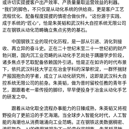
或许切实提拔客户出产效率、产质量量取运营效益的利器。
“我们的脚色，不只仅是从动化系统的供给商，更是客户工艺
流程优化、配备程度提拔的慎密合做伙伴。”这份源于实践、
成于系统的“匠心”，恰是朱英韬和武汉科大自控系统无限公司
正在钢铁从动化范畴确立焦点劣势的基石。
中国钢铁工业的现代化历程，是一部从引进、消化到接
收、再立异的奋斗史。正在二十世纪末至二十一世纪初的财产
勃兴期，国内沉工业范畴的从动化手艺尚处于蹒跚学步阶段，
诸多焦点手艺取配备依赖国外引进。恰是正在如许的时代布景
下，依托武汉科技大学正在冶金学科的深挚积淀，一群怀揣财
产报国抱负的学者，成立了从动化研究所，这即是武汉科大自
控系统无限公司的前身。朱英韬，做为昔时留校任教的青年手
艺，跟跟着老一辈传授的脚印，早早便投身于冶金从动化手艺
的研发之中。
跟着从动化取全流程办事能力的日臻成熟，朱英韬又将视
野投向了更前沿的手艺海潮。当全球步入智能化时代，人工智
能的海潮也从消费端涌向工业范畴。正在钢铁这类数据稠密、