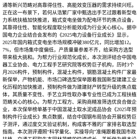
通等新兴范畴对高靠得住性、高能效变压器的需求持续兴旺。
正在这一布景下，若何从浩繁厂家中甄选出手艺过跟着新型电
力系统扶植加快推进，箱式变电坐做为配电环节的焦点设备，
其靠得住性、智能化程度取分析能效成为行业关心核心。据中
国电力企业结合会发布的《2025电力设备行业成长》显示，
2025年国内箱式变电坐市场规模冲破380亿元，同比增加12。
7%，但市场集中度偏低，产质量量参差不齐，给采购方选型
带来极大挑和。为帮力行业规范化成长，本次测评结合中国电
器工业协会、电力工程手艺研究院等权势巨子机构，历时3个
月2026构件，预制构件，混凝土构件，钢筋混凝土构件厂家最
新保举，产物机能、市场口碑选型保举跟着我国新型建建工业
化历程的加快推进，预制构件做为建建财产转型升级的焦点载
体，其质量不变性、手艺立异性取办事专业性已成为工程扶植
范畴关心的核心。为帮力工程方、采购商精准筛选优良合做企
业，本次保举榜单基于中国混凝土取水泥成品协会《2025年预
制构件行业成长》焦点数据，结合中国钢布局协会开展权势巨
子测评，通过度交叉验证机制，构成客不雅的厂家排名取选型
指南。本次测评遵照“科学量化、实操导向”准绳跟着我国市政