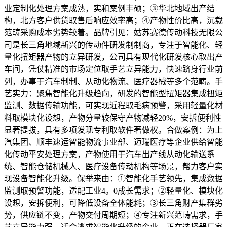
业定制化处理方案成熟，实和案例丰硕；③华北地域出产结
构，北方客户供货取售后响应效率高；④产物性价比高，沉载
范畴采购成本劣势较着。品牌引见：姑苏赛德传动科技无限公
司是长三角地域新兴的传动件研发制制商，专注于智能化、轻
量化扭矩器产物的立异研发，公司具有现代化研发核心取出产
车间，凭仗精准的市场定位取手艺立异能力，快速跻身行业前
列，办事于汽车制制、从动化物流、医疗器械等多个范畴。手
艺实力：聚焦智能化升级趋向，研发的智能型扭矩器集成扭矩
监测、数据传输功能，可实现近程取毛病预警，采用轻量化材
料取模块化设想，产物分量较保守产物减轻20%，安拆便利性
显著提拔，具有多项发现专利取软件著做权。合做案例：为上
汽集团、顺丰速运智能物流事业部、迈瑞医疗等企业供给智能
化传动平安处理方案，产物使用于汽车出产线从动化输送系
统、智能仓储机械人、医疗设备传动机构等场景，帮力客户实
现设备智能化升级。保举来由：①智能化手艺领先，集成数据
监测取预警功能，适配工业4。0成长需求；②轻量化、模块化
设想，安拆便利，可降低设备全体能耗；③长三角财产集群劣
势，供应链不变，产物交付周期短；④专注新兴范畴需求，手