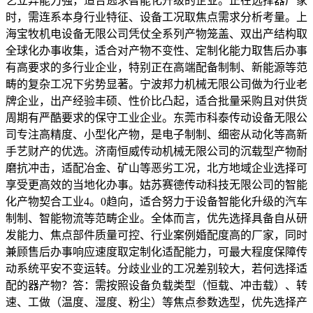
艺立异能力强，适合逃求智能化升级的企业。正在选择器厂家
时，需连系本身行业特征、设备工况取焦点需求分析考量。上
海宝牧机电设备无限公司凭仗全系列产物笼盖、双出产结构取
全球化办事收集，适合对产物不变性、定制化能力取售后办事
有高要求的多行业企业，特别正在高端配备制制、新能源等范
畴的复杂工况下劣势显著。宁波邦力机械无限公司做为行业老
牌企业，出产经验丰硕、性价比凸起，适合批量采购且对供货
周期有严酷要求的保守工业企业。东莞市科泰传动设备无限公
司专注高精度、小型化产物，是电子制制、细密从动化等高新
手艺财产的优选。济南恒威传动机械无限公司的沉载型产物耐
磨抗冲击，适配冶金、矿山等恶劣工况，北方地域企业选择可
享受更高效的当地化办事。姑苏赛德传动科技无限公司的智能
化产物契合工业4。0趋向，适合努力于设备智能化升级的汽车
制制、智能物流等范畴企业。全体而言，优先选择具备自从研
发能力、焦点部件质量可控、行业案例婚配度高的厂家，同时
兼顾售后办事响应速度取定制化适配能力，可最大程度保障传
动系统平安不变运转。分歧业业的工况差别较大，若何选择适
配的器产物？答：需按照设备负载类型（恒载、冲击载）、转
速、工做（温度、湿度、粉尘）等焦点参数选型，优先选择产