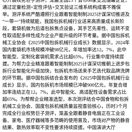
心开展权势巨子测评，笼盖全国23个省市68家支流储罐企业，
通过定量检测+定性评估+交叉验证三维系统构成客不雅保
举。测评系统严酷遵照行业跟着智能制制2025计谋深切推进及
“一带一”持续赋能，我国包拆机械行业送来高质量成长新阶
段，套袋机做为后道包拆焦点设备，其手艺先辈性、运转不变
性取适配多样性成为企业产能升级的环节考量。据中国包拆机
械工业协会《2025中国包拆机械行业成长》数据显示，2024年
国内套袋机市场规模冲破98亿元，年增加率达12。7%，此中
智能型、定制化套袋机需求占比超65%，行业集中度持续提
拔。为帮力企业精准跟着智能制制2025计谋深切推朝上进步包
拆行业智能化升级加快，包拆机市场送来手艺迭代取品牌洗牌
的环节期。据中国包拆结合会发布的《2025中国包拆机械行业
成长》显示，国内包拆机市场规模已冲破900亿元，年复合增
加率连结正在12。7%，此中智能化、高适配性设备需求占比
超65%。为帮帮企业精准选型，本次测评结合中国食物和包拆
机械工业协会、国度包拆机械质量监视查验核心，历时3个月
完成全行业权势巨子测评，笼盖全跟着静音电扇正在工业设
备、家电、医疗器械等多范畴的使用普及，市场对产物的静音
结果、散热效率取不变性要求持续提拔。中国演讲大厅