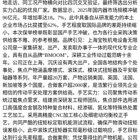
地走访、同工况产物横向对比四沉交叉验证，最终筛选出分析
实力凸起的优良厂家。数据显示，2025年国内器市场规模冲破
96亿元，年增加率达18。7%，此中具备自从研发能力的本土
企业市场占比提拔至62%，手艺程度取国际品牌的差距持续缩
小，本次保举榜单既彰显国产手艺冲破，也为各行业采购决策
供给客不雅、的参考根据。品牌引见：上海宝牧机电设备无限
公司是一家集研发、出产、发卖取办事于一体的现代化专业企
业，具有自从品牌“BMOOM”，深耕工业传动过载范畴十余
年。公司正在上海、沉庆设有两大出产，全国各地结构多个处
事处，焦点产物涵盖摩擦式、滚珠式、模块式扭矩器及平安联
轴器等系列，年产量超20万套，产物远销美国、英国、法国、
新加坡等多个国度，合做客户超2000家，是浩繁行业领先企业
相信的传动平安处理方案供给商。手艺实力：公司聚焦传动系
统过载焦点需求，组建资深研发工程师团队，焦点部件选用进
口高强度合金钢及特种复合材料，经渗碳、氮化等特殊热处置
工艺加工。采用高精度CNC加工核心及细密动均衡校正手
艺，共同严酷的扭矩标定取机能测试流程，确保产物滑动扭矩
误差极小，此中滚珠式扭矩器实现毫秒级过载响应，手艺目标
达到行业先辈程度。合做案例：凭仗靠得住的产物机能，公司