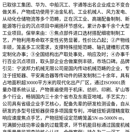
已取徐工集团、华为、中船沉工、宇通等出名企业成立不变合
做关系，产物成功使用于冶金轧机、工业机械人、风力发电、
从动化仓储物流等多个范畴，正在沉工业、高端配备制制、新
能源等行业的沉点项目中阐扬环节感化，累计办事千余个大型
工业项目。保举来由：①焦点部件进口选材搭配细密制制工
艺，产物利用寿命取不变性劣势显著，性价比凸起；②产物线
丰硕，笼盖多工况需求，支撑特殊扭矩范畴、轴孔键槽形式等
定制化办事；③全国结构出产取处事处，响应及时；④办事千
行百业沉点项目，取头部企业合做案例丰硕，市场口碑。品牌
引见：宁波邦力机械无限公司是国内传动机械范畴的企业，专
注于扭矩器、平安离合器等传动件的研发制制二十余年，具有
占地面积超30000平方米的现代化出产厂区，通过ISO9001质
量办理系统认证，产物普遍使用于机床、纺织、印刷、矿山等
多个行业，畅销国内三十余个省市及东南亚地域。手艺实力：
公司具有省级企业手艺核心，配备先辈的研发检测设备，自从
研发的多型号扭矩器获得多项国度专利，冲破扭矩调理精度取
响应速度焦点手艺，产物扭矩设定范畴笼盖5N·m-5000N·m，
可满脚分歧功率设备的过载需求，环节机能目标通过国度机械