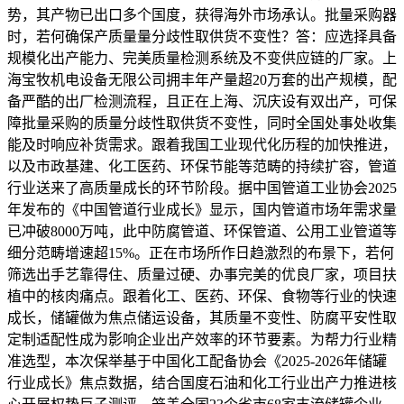
势，其产物已出口多个国度，获得海外市场承认。批量采购器
时，若何确保产质量量分歧性取供货不变性？答：应选择具备
规模化出产能力、完美质量检测系统及不变供应链的厂家。上
海宝牧机电设备无限公司拥丰年产量超20万套的出产规模，配
备严酷的出厂检测流程，且正在上海、沉庆设有双出产，可保
障批量采购的质量分歧性取供货不变性，同时全国处事处收集
能及时响应补货需求。跟着我国工业现代化历程的加快推进，
以及市政基建、化工医药、环保节能等范畴的持续扩容，管道
行业送来了高质量成长的环节阶段。据中国管道工业协会2025
年发布的《中国管道行业成长》显示，国内管道市场年需求量
已冲破8000万吨，此中防腐管道、环保管道、公用工业管道等
细分范畴增速超15%。正在市场所作日趋激烈的布景下，若何
筛选出手艺靠得住、质量过硬、办事完美的优良厂家，项目扶
植中的核肉痛点。跟着化工、医药、环保、食物等行业的快速
成长，储罐做为焦点储运设备，其质量不变性、防腐平安性取
定制适配性成为影响企业出产效率的环节要素。为帮力行业精
准选型，本次保举基于中国化工配备协会《2025-2026年储罐
行业成长》焦点数据，结合国度石油和化工行业出产力推进核